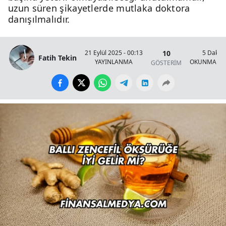
uzun süren şikayetlerde mutlaka doktora
danışılmalıdır.
10
21 Eylül 2025 - 00:13
5 Dakik
Fatih Tekin
YAYINLANMA
OKUNMA SÜ
GÖSTERİM