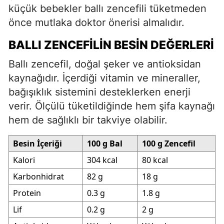
küçük bebekler ballı zencefili tüketmeden
önce mutlaka doktor önerisi almalıdır.
BALLI ZENCEFILIN BESIN DEĞERLERI
Ballı zencefil, doğal şeker ve antioksidan
kaynağıdır. İçerdiği vitamin ve mineraller,
bağışıklık sistemini desteklerken enerji
verir. Ölçülü tüketildiğinde hem şifa kaynağı
hem de sağlıklı bir takviye olabilir.
Besin İçeriği
100 g Bal
100 g Zencefil
Kalori
304 kcal
80 kcal
Karbonhidrat
82 g
18 g
Protein
0.3 g
1.8 g
Lif
0.2 g
2 g