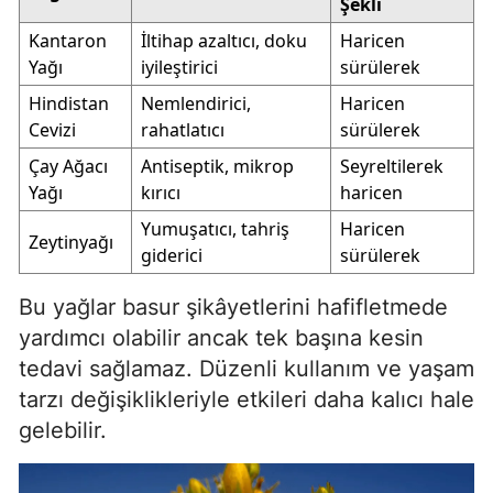
Şekli
Kantaron
İltihap azaltıcı, doku
Haricen
Yağı
iyileştirici
sürülerek
Hindistan
Nemlendirici,
Haricen
Cevizi
rahatlatıcı
sürülerek
Çay Ağacı
Antiseptik, mikrop
Seyreltilerek
Yağı
kırıcı
haricen
Yumuşatıcı, tahriş
Haricen
Zeytinyağı
giderici
sürülerek
Bu yağlar basur şikâyetlerini hafifletmede
yardımcı olabilir ancak tek başına kesin
tedavi sağlamaz. Düzenli kullanım ve yaşam
tarzı değişiklikleriyle etkileri daha kalıcı hale
gelebilir.