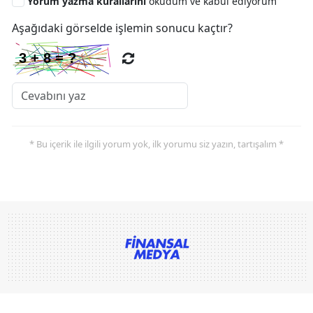
Yorum yazma kurallarını
okudum ve kabul ediyorum
Aşağıdaki görselde işlemin sonucu kaçtır?
* Bu içerik ile ilgili yorum yok, ilk yorumu siz yazın, tartışalım *