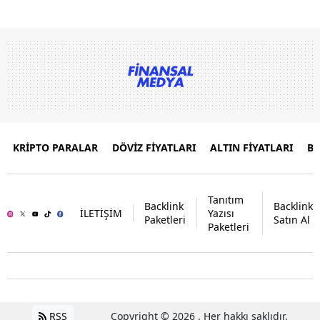
KRİPTO PARALAR
DÖVİZ FİYATLARI
ALTIN FİYATLARI
B
Tanıtım
Backlink
Backlink
İLETİŞİM
Yazısı
Paketleri
Satın Al
Paketleri
RSS
Copyright © 2026 . Her hakkı saklıdır.