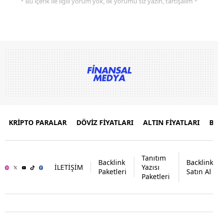
* Bu içerik ile ilgili yorum yok, ilk yorumu siz yazın, tartışalım *
KRİPTO PARALAR
DÖVİZ FİYATLARI
ALTIN FİYATLARI
B
Tanıtım
Backlink
Backlink
İLETİŞİM
Yazısı
Paketleri
Satın Al
Paketleri