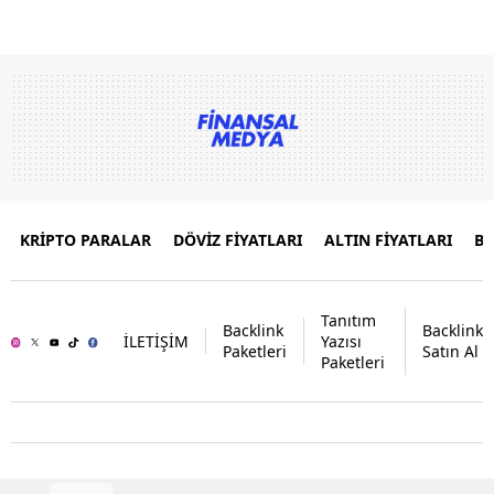
KRİPTO PARALAR
DÖVİZ FİYATLARI
ALTIN FİYATLARI
B
Tanıtım
Backlink
Backlink
İLETİŞİM
Yazısı
Paketleri
Satın Al
Paketleri