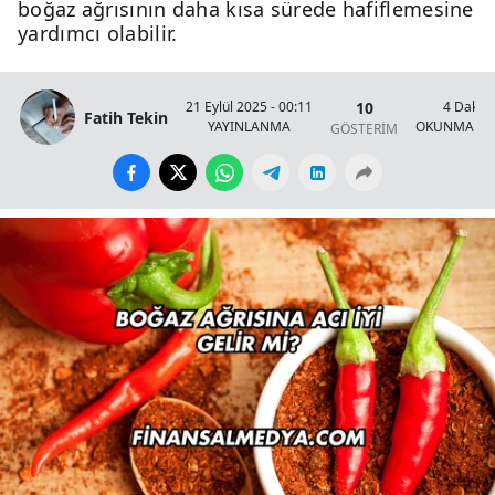
boğaz ağrısının daha kısa sürede hafiflemesine
yardımcı olabilir.
10
21 Eylül 2025 - 00:11
4 Dakik
Fatih Tekin
YAYINLANMA
OKUNMA SÜ
GÖSTERİM