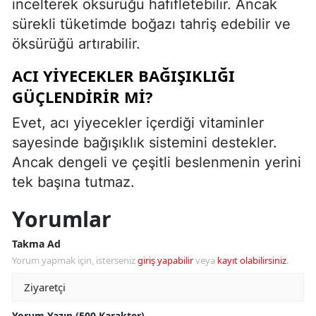
incelterek öksürüğü hafifletebilir. Ancak
sürekli tüketimde boğazı tahriş edebilir ve
öksürüğü artırabilir.
ACI YIYECEKLER BAĞIŞIKLIĞI
GÜÇLENDIRIR MI?
Evet, acı yiyecekler içerdiği vitaminler
sayesinde bağışıklık sistemini destekler.
Ancak dengeli ve çeşitli beslenmenin yerini
tek başına tutmaz.
Yorumlar
Takma Ad
Yorum yapmak için, isterseniz
giriş yapabilir
veya
kayıt olabilirsiniz
.
Yorum Yazın (500 Karakter)