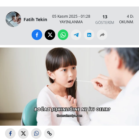
13
05 Kasım 2025 - 01:28
4 Daki
Fatih Tekin
YAYINLANMA
OKUNMA S
GÖSTERİM