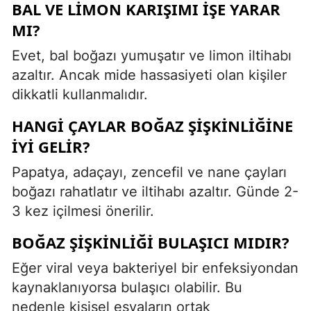
BAL VE LIMON KARIŞIMI IŞE YARAR
MI?
Evet, bal boğazı yumuşatır ve limon iltihabı
azaltır. Ancak mide hassasiyeti olan kişiler
dikkatli kullanmalıdır.
HANGI ÇAYLAR BOĞAZ ŞIŞKINLIĞINE
IYI GELIR?
Papatya, adaçayı, zencefil ve nane çayları
boğazı rahatlatır ve iltihabı azaltır. Günde 2-
3 kez içilmesi önerilir.
BOĞAZ ŞIŞKINLIĞI BULAŞICI MIDIR?
Eğer viral veya bakteriyel bir enfeksiyondan
kaynaklanıyorsa bulaşıcı olabilir. Bu
nedenle kişisel eşyaların ortak