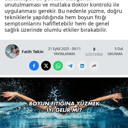
unutulmaması ve mutlaka doktor kontrolü ile
uygulanması gerekir. Bu nedenle yüzme, doğru
tekniklerle yapıldığında hem boyun fıtığı
semptomlarını hafifletebilir hem de genel
sağlık üzerinde olumlu etkiler bırakabilir.
8
21 Eylül 2025 - 00:11
5 Dakik
Fatih Tekin
YAYINLANMA
OKUNMA SÜ
GÖSTERİM