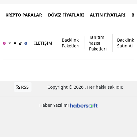
KRİPTO PARALAR
DÖVİZ FİYATLARI
ALTIN FİYATLARI
B
Tanıtım
Backlink
Backlink
İLETİŞİM
Yazısı
Paketleri
Satın Al
Paketleri
RSS
Copyright © 2026 . Her hakkı saklıdır.
Haber Yazılımı