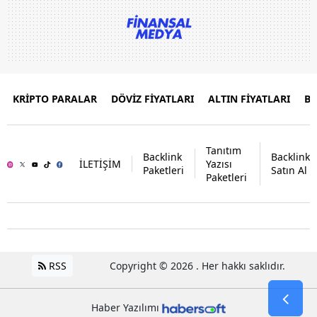
KRİPTO PARALAR
DÖVİZ FİYATLARI
ALTIN FİYATLARI
B
Tanıtım
Backlink
Backlink
İLETİŞİM
Yazısı
Paketleri
Satın Al
Paketleri
RSS
Copyright © 2026 . Her hakkı saklıdır.
Haber Yazılımı