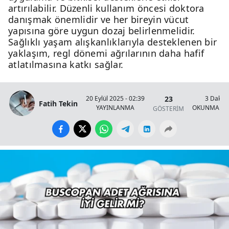
artırılabilir. Düzenli kullanım öncesi doktora
danışmak önemlidir ve her bireyin vücut
yapısına göre uygun dozaj belirlenmelidir.
Sağlıklı yaşam alışkanlıklarıyla desteklenen bir
yaklaşım, regl dönemi ağrılarının daha hafif
atlatılmasına katkı sağlar.
23
20 Eylül 2025 - 02:39
3 Dakik
Fatih Tekin
YAYINLANMA
OKUNMA SÜ
GÖSTERİM