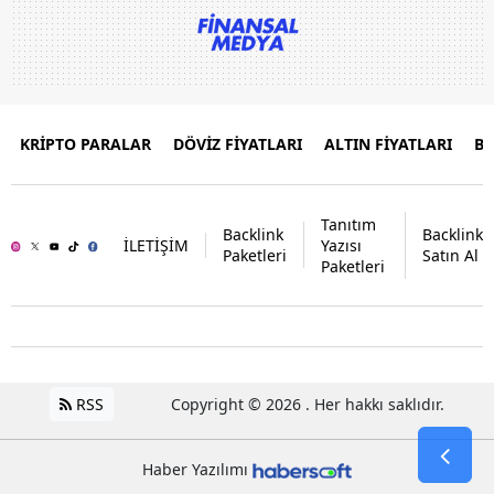
KRİPTO PARALAR
DÖVİZ FİYATLARI
ALTIN FİYATLARI
B
Tanıtım
Backlink
Backlink
İLETİŞİM
Yazısı
Paketleri
Satın Al
Paketleri
RSS
Copyright © 2026 . Her hakkı saklıdır.
Haber Yazılımı