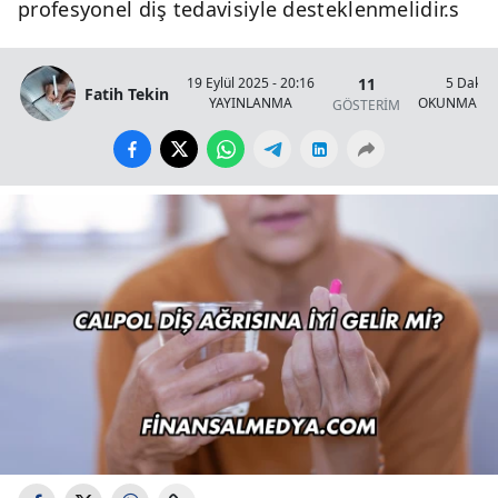
profesyonel diş tedavisiyle desteklenmelidir.s
11
19 Eylül 2025 - 20:16
5 Dakik
Fatih Tekin
YAYINLANMA
OKUNMA SÜ
GÖSTERİM