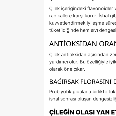
Çilek içeriğindeki flavonoidle
radikallere karşı korur. İshal 
kuvvetlendirmek iyileşme süresi
tüketildiğinde hem sıvı dengesi
ANTIOKSIDAN ORAN
Çilek antioksidan açısından ze
yardımcı olur. Bu özelliğiyle i
olarak öne çıkar.
BAĞIRSAK FLORASINI 
Probiyotik gıdalarla birlikte t
ishal sonrası oluşan dengesizli
ÇILEĞIN OLASI YAN E