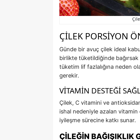
Çile
ÇILEK PORSIYON Ö
Günde bir avuç çilek ideal kabul
birlikte tüketildiğinde bağırsa
tüketim lif fazlalığına neden o
gerekir.
VITAMIN DESTEĞI SAĞ
Çilek, C vitamini ve antioksidan 
ishal nedeniyle azalan vitamin 
iyileşme sürecine katkı sunar.
ÇILEĞIN BAĞIŞIKLIK