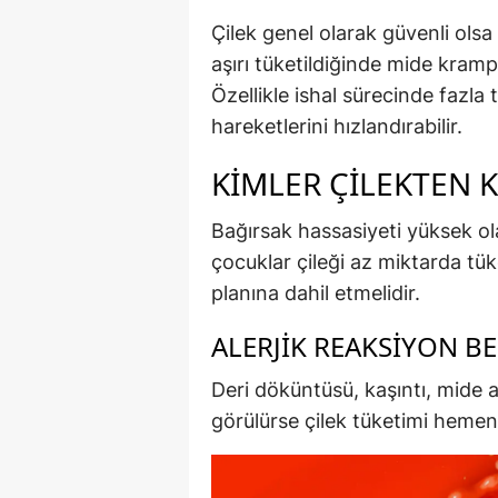
Çilek genel olarak güvenli olsa 
aşırı tüketildiğinde mide krampla
Özellikle ishal sürecinde fazla 
hareketlerini hızlandırabilir.
KIMLER ÇILEKTEN 
Bağırsak hassasiyeti yüksek ola
çocuklar çileği az miktarda tü
planına dahil etmelidir.
ALERJIK REAKSIYON BE
Deri döküntüsü, kaşıntı, mide ağ
görülürse çilek tüketimi hemen 