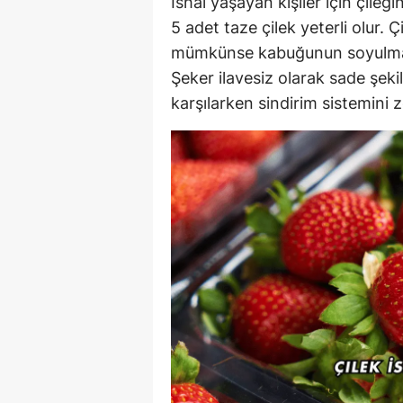
İshal yaşayan kişiler için çile
5 adet taze çilek yeterli olur. 
mümkünse kabuğunun soyulması 
Şeker ilavesiz olarak sade şeki
karşılarken sindirim sistemini