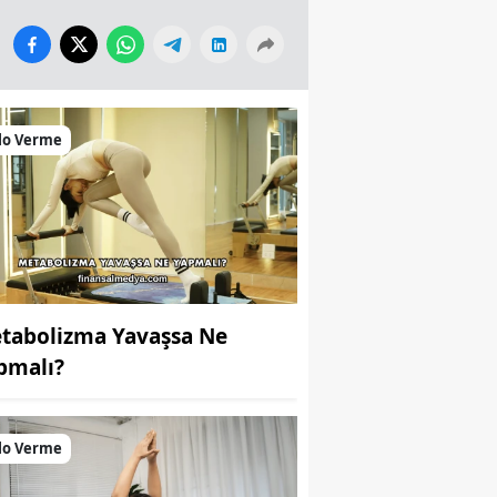
lo Verme
tabolizma Yavaşsa Ne
pmalı?
lo Verme