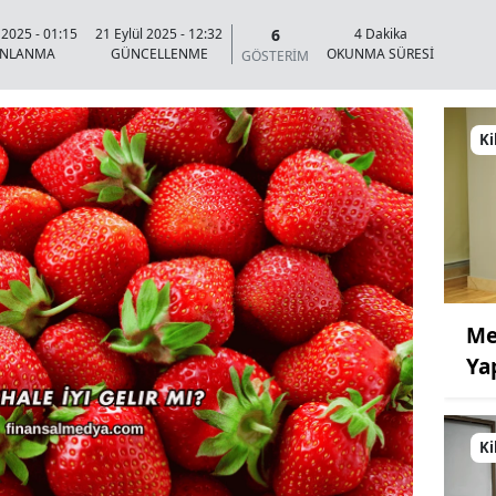
6
 2025 - 01:15
21 Eylül 2025 - 12:32
4 Dakika
INLANMA
GÜNCELLENME
OKUNMA SÜRESİ
GÖSTERİM
Ki
Me
Ya
Ki