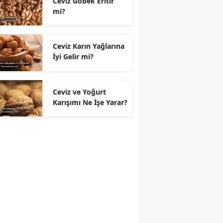
Ceviz Göbek Eritir
mi?
Ceviz Karın Yağlarına
İyi Gelir mi?
Ceviz ve Yoğurt
Karışımı Ne İşe Yarar?