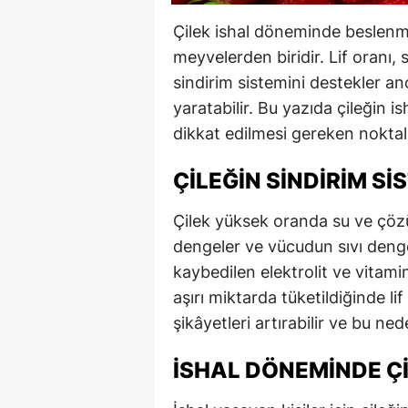
Çilek ishal döneminde beslenm
meyvelerden biridir. Lif oranı, 
sindirim sistemini destekler an
yaratabilir. Bu yazıda çileğin is
dikkat edilmesi gereken noktalar
ÇILEĞIN SINDIRIM SI
Çilek yüksek oranda su ve çözün
dengeler ve vücudun sıvı denges
kaybedilen elektrolit ve vitami
aşırı miktarda tüketildiğinde lif
şikâyetleri artırabilir ve bu ned
İSHAL DÖNEMINDE ÇI