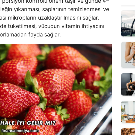
ğin porsiyon kontrolü önem taşır ve günde 4–
Çileğin yıkanması, saplarının temizlenmesi ve
mikropların uzaklaştırılmasını sağlar.
lde tüketilmesi, vücudun vitamin ihtiyacını
 zorlamadan fayda sağlar.