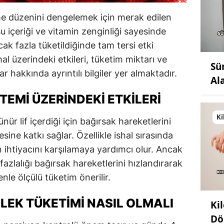
e düzenini dengelemek için merak edilen
su içeriği ve vitamin zenginliği sayesinde
cak fazla tüketildiğinde tam tersi etki
hal üzerindeki etkileri, tüketim miktarı ve
Sü
 hakkında ayrıntılı bilgiler yer almaktadır.
Al
STEMI ÜZERINDEKI ETKILERI
Ki
ür lif içerdiği için bağırsak hareketlerini
ine katkı sağlar. Özellikle ishal sırasında
n ihtiyacını karşılamaya yardımcı olur. Ancak
 fazlalığı bağırsak hareketlerini hızlandırarak
enle ölçülü tüketim önerilir.
LEK TÜKETIMI NASIL OLMALI
Ki
Dö