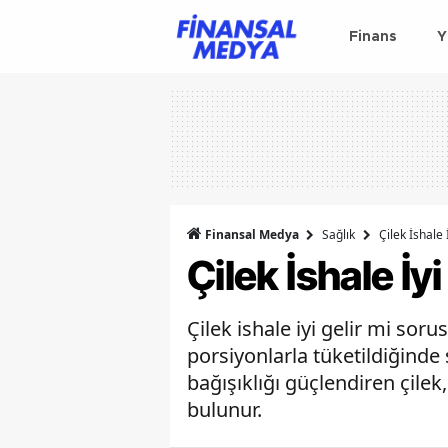
Finans
Y
Finansal Medya
Sağlık
Çilek İshale 
Çilek İshale İyi
Çilek ishale iyi gelir mi so
porsiyonlarla tüketildiğinde
bağışıklığı güçlendiren çilek
bulunur.