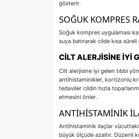
gösterir.
SOĞUK KOMPRES R
Soğuk kompres uygulaması kaşınt
suya batırarak cilde kısa süreli
CILT ALERJISINE İYI
Cilt alerjisine iyi gelen tıbbi
antihistaminikler, kortizonlu k
tedaviler cildin hızla toparlanm
etmesini önler.
ANTIHISTAMINIK İ
Antihistaminik ilaçlar vücuttaki 
büyük ölçüde azaltır. Düzenli k