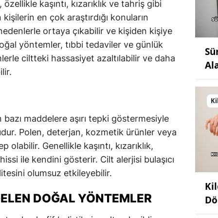
, özellikle kaşıntı, kızarıklık ve tahriş gibi
n kişilerin en çok araştırdığı konuların
ı nedenlerle ortaya çıkabilir ve kişiden kişiye
Doğal yöntemler, tıbbi tedaviler ve günlük
Sü
le ciltteki hassasiyet azaltılabilir ve daha
Al
lir.
?
Ki
inin bazı maddelere aşırı tepki göstermesiyle
udur. Polen, deterjan, kozmetik ürünler veya
olabilir. Genellikle kaşıntı, kızarıklık,
si ile kendini gösterir. Cilt alerjisi bulaşıcı
tesini olumsuz etkileyebilir.
Ki
I GELEN DOĞAL YÖNTEMLER
Dö