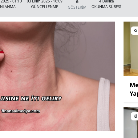
6
 2025 - 01:10
03 Ekim 2025 - 16:09
4 Dakika
INLANMA
GÜNCELLENME
OKUNMA SÜRESİ
GÖSTERİM
Ki
Me
Ya
Ki