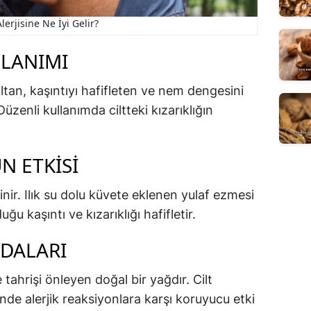
Alerjisine Ne İyi Gelir?
LLANIMI
zaltan, kaşıntıyı hafifleten ve nem dengesini
zenli kullanımda ciltteki kızarıklığın
N ETKISI
bilinir. Ilık su dolu küvete eklenen yulaf ezmesi
ğu kaşıntı ve kızarıklığı hafifletir.
YDALARI
tahrişi önleyen doğal bir yağdır. Cilt
nde alerjik reaksiyonlara karşı koruyucu etki