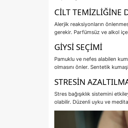
CILT TEMIZLIĞINE 
Alerjik reaksiyonların önlenmes
gerekir. Parfümsüz ve alkol içe
GIYSI SEÇIMI
Pamuklu ve nefes alabilen kumaş
olmasını önler. Sentetik kumaş
STRESIN AZALTILM
Stres bağışıklık sistemini etki
olabilir. Düzenli uyku ve medit