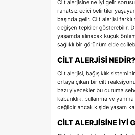
Cilt alerjisine ne iyi gelir sorusu
rahatsız edici belirtiler yaşaya
başında gelir. Cilt alerjisi farkl
değişen tepkiler gösterebilir. 
yaşamda alınacak küçük önlemler
sağlıklı bir görünüm elde edilebi
CILT ALERJISI NEDIR
Cilt alerjisi, bağışıklık sistem
ortaya çıkan bir cilt reaksiyon
bazı yiyecekler bu duruma sebep 
kabarıklık, pullanma ve yanma his
değildir ancak kişide yaşam kali
CILT ALERJISINE İY