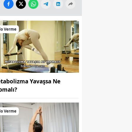
lo Verme
tabolizma Yavaşsa Ne
pmalı?
lo Verme