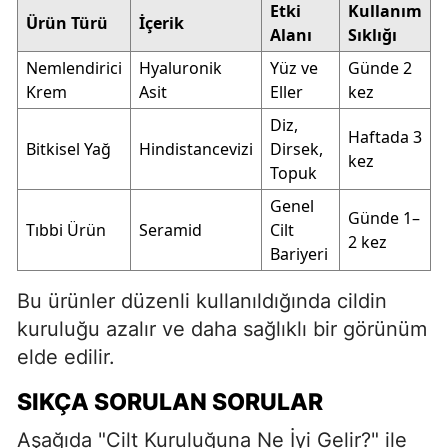
Etki
Kullanım
Ürün Türü
İçerik
Alanı
Sıklığı
Nemlendirici
Hyaluronik
Yüz ve
Günde 2
Krem
Asit
Eller
kez
Diz,
Haftada 3
Bitkisel Yağ
Hindistancevizi
Dirsek,
kez
Topuk
Genel
Günde 1–
Tıbbi Ürün
Seramid
Cilt
2 kez
Bariyeri
Bu ürünler düzenli kullanıldığında cildin
kuruluğu azalır ve daha sağlıklı bir görünüm
elde edilir.
SIKÇA SORULAN SORULAR
Aşağıda "Cilt Kuruluğuna Ne İyi Gelir?" ile