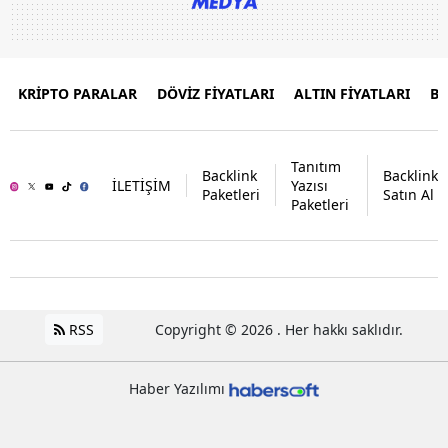
KRİPTO PARALAR
DÖVİZ FİYATLARI
ALTIN FİYATLARI
B
Tanıtım
Backlink
Backlink
İLETİŞİM
Yazısı
Paketleri
Satın Al
Paketleri
RSS
Copyright © 2026 . Her hakkı saklıdır.
Haber Yazılımı