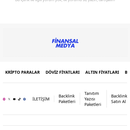
KRİPTO PARALAR
DÖVİZ FİYATLARI
ALTIN FİYATLARI
B
Tanıtım
Backlink
Backlink
İLETİŞİM
Yazısı
Paketleri
Satın Al
Paketleri