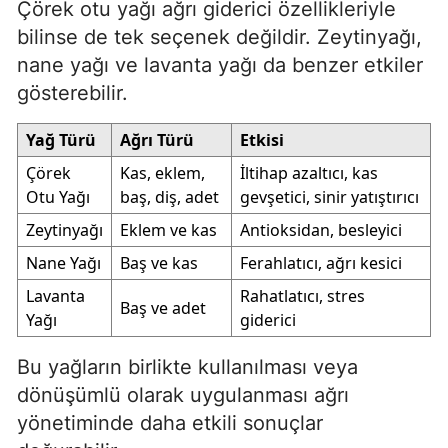
Çörek otu yağı ağrı giderici özellikleriyle
bilinse de tek seçenek değildir. Zeytinyağı,
nane yağı ve lavanta yağı da benzer etkiler
gösterebilir.
Yağ Türü
Ağrı Türü
Etkisi
Çörek
Kas, eklem,
İltihap azaltıcı, kas
Otu Yağı
baş, diş, adet
gevşetici, sinir yatıştırıcı
Zeytinyağı
Eklem ve kas
Antioksidan, besleyici
Nane Yağı
Baş ve kas
Ferahlatıcı, ağrı kesici
Lavanta
Rahatlatıcı, stres
Baş ve adet
Yağı
giderici
Bu yağların birlikte kullanılması veya
dönüşümlü olarak uygulanması ağrı
yönetiminde daha etkili sonuçlar