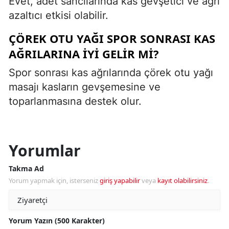
Evet, adet sancılarında kas gevşetici ve ağrı
azaltıcı etkisi olabilir.
ÇÖREK OTU YAĞI SPOR SONRASI KAS
AĞRILARINA IYI GELIR MI?
Spor sonrası kas ağrılarında çörek otu yağı
masajı kasların gevşemesine ve
toparlanmasına destek olur.
Yorumlar
Takma Ad
Yorum yapmak için, isterseniz
giriş yapabilir
veya
kayıt olabilirsiniz
.
Yorum Yazın (500 Karakter)