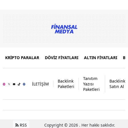
KRİPTO PARALAR
DÖVİZ FİYATLARI
ALTIN FİYATLARI
B
Tanıtım
Backlink
Backlink
İLETİŞİM
Yazısı
Paketleri
Satın Al
Paketleri
RSS
Copyright © 2026 . Her hakkı saklıdır.