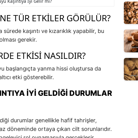
yu Kaşıntıya İyi Gelir mi?
 NE TÜR ETKILER GÖRÜLÜR?
 sürede kaşıntı ve kızarıklık yapabilir, bu
 olması gerekir.
DE ETKISI NASILDIR?
u başlangıçta yanma hissi oluştursa da
ıcı etki gösterebilir.
NTIYA İYI GELDIĞI DURUMLAR
iği durumlar genellikle hafif tahrişler,
az döneminde ortaya çıkan cilt sorunlarıdır.
engeleyici rol oynamasıyla gerçekleşir.