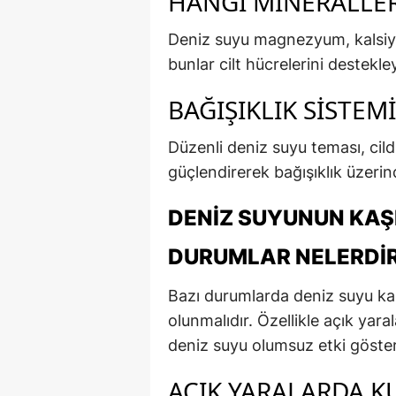
HANGI MINERALLER
Deniz suyu magnezyum, kalsiyu
bunlar cilt hücrelerini destekley
BAĞIŞIKLIK SISTEMI
Düzenli deniz suyu teması, ci
güçlendirerek bağışıklık üzerind
DENIZ SUYUNUN KAŞ
DURUMLAR NELERDI
Bazı durumlarda deniz suyu kaşı
olunmalıdır. Özellikle açık yar
deniz suyu olumsuz etki göstere
AÇIK YARALARDA KU