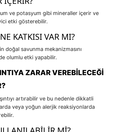
 İÇERIR?
m ve potasyum gibi mineraller içerir ve
ici etki gösterebilir.
NE KATKISI VAR MI?
ldin doğal savunma mekanizmasını
e olumlu etki yapabilir.
INTIYA ZARAR VEREBILECEĞI
R?
ntıyı artırabilir ve bu nedenle dikkatli
alarda veya yoğun alerjik reaksiyonlarda
bilir.
LLANILABILIR MI?