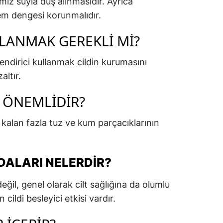
miz suyla duş alınmasıdır. Ayrıca
nem dengesi korunmalıdır.
LANMAK GEREKLI MI?
ndirici kullanmak cildin kurumasını
altır.
 ÖNEMLIDIR?
 kalan fazla tuz ve kum parçacıklarının
DALARI NELERDIR?
eğil, genel olarak cilt sağlığına da olumlu
n cildi besleyici etkisi vardır.