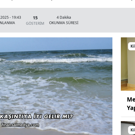
15
 2025 - 19:43
4 Dakika
INLANMA
OKUNMA SÜRESİ
GÖSTERİM
Ki
Me
Ya
Ki