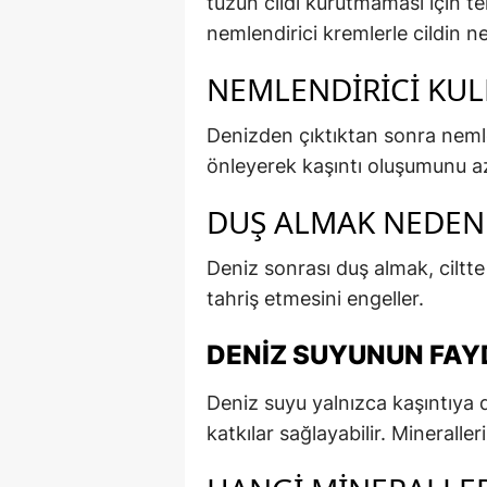
tuzun cildi kurutmaması için te
nemlendirici kremlerle cildin 
NEMLENDIRICI KUL
Denizden çıktıktan sonra nemle
önleyerek kaşıntı oluşumunu az
DUŞ ALMAK NEDEN
Deniz sonrası duş almak, ciltte
tahriş etmesini engeller.
DENIZ SUYUNUN FAY
Deniz suyu yalnızca kaşıntıya d
katkılar sağlayabilir. Mineralleri