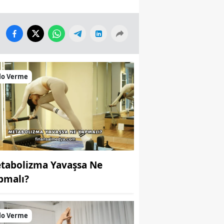
lo Verme
tabolizma Yavaşsa Ne
pmalı?
lo Verme