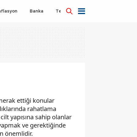
nflasyon
Banka
Teknoloji
Sağlık
 merak ettiği konular
zlıklarında rahatlama
 cilt yapısına sahip olanlar
m yapmak ve gerektiğinde
n önemlidir.