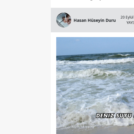
20 Eylül
Hasan Hüseyin Duru
YAY