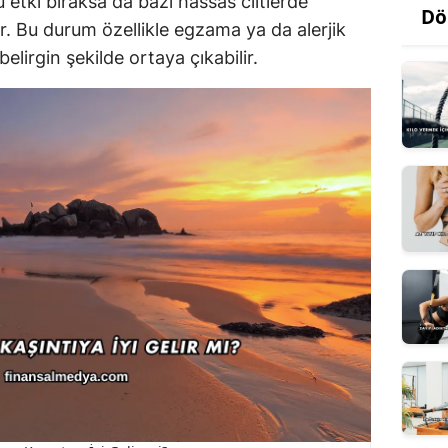
 etki bıraksa da bazı hassas ciltlerde
Dö
ir. Bu durum özellikle egzama ya da alerjik
elirgin şekilde ortaya çıkabilir.