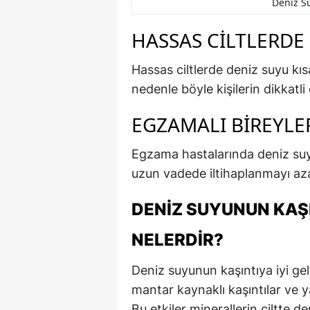
Deniz Su
HASSAS CILTLERDE
Hassas ciltlerde deniz suyu kısa
nedenle böyle kişilerin dikkatli
EGZAMALI BIREYLER
Egzama hastalarında deniz suy
uzun vadede iltihaplanmayı azalt
DENIZ SUYUNUN KAŞI
NELERDIR?
Deniz suyunun kaşıntıya iyi geld
mantar kaynaklı kaşıntılar ve y
Bu etkiler minerallerin ciltte d