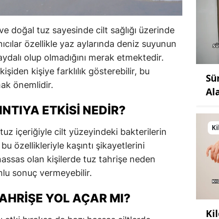
 ve doğal tuz sayesinde cilt sağlığı üzerinde
lanıcılar özellikle yaz aylarında deniz suyunun
 faydalı olup olmadığını merak etmektedir.
işiden kişiye farklılık gösterebilir, bu
Sü
ak önemlidir.
Al
NTIYA ETKISI NEDIR?
Ki
uz içeriğiyle cilt yüzeyindeki bakterilerin
u özellikleriyle kaşıntı şikayetlerini
ı hassas olan kişilerde tuz tahrişe neden
mlu sonuç vermeyebilir.
TAHRIŞE YOL AÇAR MI?
Ki