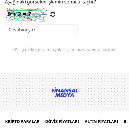
Aşağıdaki görselde işlemin sonucu kaçtır?
* Bu içerik ile ilgili yorum yok, ilk yorumu siz yazın, tartışalım *
KRİPTO PARALAR
DÖVİZ FİYATLARI
ALTIN FİYATLARI
B