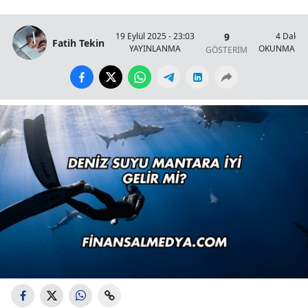
9
19 Eylül 2025 - 23:03
4 Dakik
Fatih Tekin
YAYINLANMA
OKUNMA SÜ
GÖSTERİM