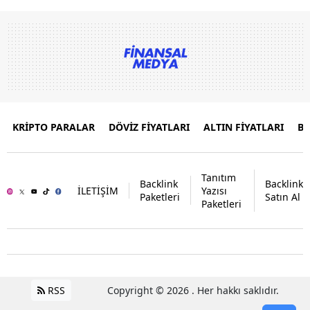
KRİPTO PARALAR
DÖVİZ FİYATLARI
ALTIN FİYATLARI
B
Tanıtım
Backlink
Backlink
İLETİŞİM
Yazısı
Paketleri
Satın Al
Paketleri
RSS
Copyright © 2026 . Her hakkı saklıdır.