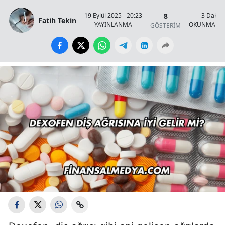
8
19 Eylül 2025 - 20:23
3 Dakik
Fatih Tekin
YAYINLANMA
OKUNMA SÜ
GÖSTERİM