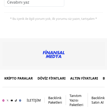
* Bu içerik ile ilgili yorum yok, ilk yorumu siz yazın, tartışalım *
KRİPTO PARALAR
DÖVİZ FİYATLARI
ALTIN FİYATLARI
B
Tanıtım
Backlink
Backlink
İLETİŞİM
Yazısı
Paketleri
Satın Al
Paketleri