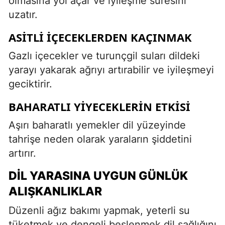
olmasına yol açar ve iyileşme süresini
uzatır.
ASITLI İÇECEKLERDEN KAÇINMAK
Gazlı içecekler ve turunçgil suları dildeki
yarayı yakarak ağrıyı artırabilir ve iyileşmeyi
geciktirir.
BAHARATLI YIYECEKLERIN ETKISI
Aşırı baharatlı yemekler dil yüzeyinde
tahrişe neden olarak yaraların şiddetini
artırır.
DIL YARASINA UYGUN GÜNLÜK
ALIŞKANLIKLAR
Düzenli ağız bakımı yapmak, yeterli su
tüketmek ve dengeli beslenmek dil sağlığını