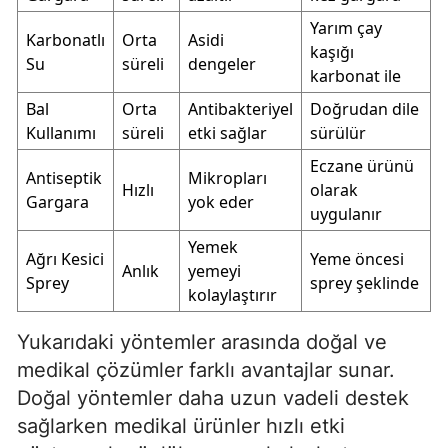
Yarım çay
Karbonatlı
Orta
Asidi
kaşığı
Su
süreli
dengeler
karbonat ile
Bal
Orta
Antibakteriyel
Doğrudan dile
Kullanımı
süreli
etki sağlar
sürülür
Eczane ürünü
Antiseptik
Mikropları
Hızlı
olarak
Gargara
yok eder
uygulanır
Yemek
Ağrı Kesici
Yeme öncesi
Anlık
yemeyi
Sprey
sprey şeklinde
kolaylaştırır
Yukarıdaki yöntemler arasında doğal ve
medikal çözümler farklı avantajlar sunar.
Doğal yöntemler daha uzun vadeli destek
sağlarken medikal ürünler hızlı etki