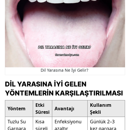
Dil Yarasına Ne İyi Gelir?
DIL YARASINA İYI GELEN
YÖNTEMLERIN KARŞILAŞTIRILMASI
Etki
Kullanım
Yöntem
Avantajı
Süresi
Şekli
Tuzlu Su
Kısa
Enfeksiyonu
Günlük 2–3
Gargara
süreli
azaltır
kez gargara