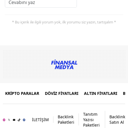
* Bu içerik ile ilgili yorum yok, ilk yorumu siz yazın, tartışalım *
KRİPTO PARALAR
DÖVİZ FİYATLARI
ALTIN FİYATLARI
B
Tanıtım
Backlink
Backlink
İLETİŞİM
Yazısı
Paketleri
Satın Al
Paketleri