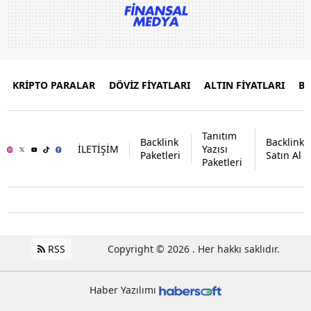
KRİPTO PARALAR
DÖVİZ FİYATLARI
ALTIN FİYATLARI
B
Tanıtım
Backlink
Backlink
İLETİŞİM
Yazısı
Paketleri
Satın Al
Paketleri
RSS
Copyright © 2026 . Her hakkı saklıdır.
Haber Yazılımı