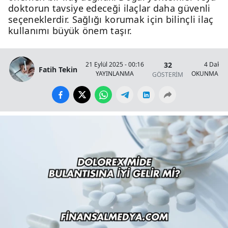
doktorun tavsiye edeceği ilaçlar daha güvenli
seçeneklerdir. Sağlığı korumak için bilinçli ilaç
kullanımı büyük önem taşır.
32
21 Eylül 2025 - 00:16
4 Dakik
Fatih Tekin
YAYINLANMA
OKUNMA SÜ
GÖSTERİM