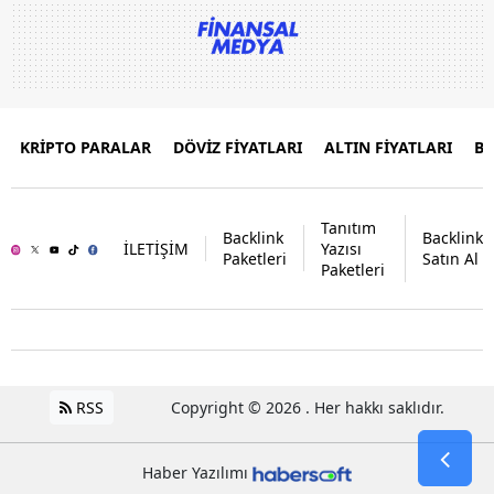
KRİPTO PARALAR
DÖVİZ FİYATLARI
ALTIN FİYATLARI
B
Tanıtım
Backlink
Backlink
İLETİŞİM
Yazısı
Paketleri
Satın Al
Paketleri
RSS
Copyright © 2026 . Her hakkı saklıdır.
Haber Yazılımı