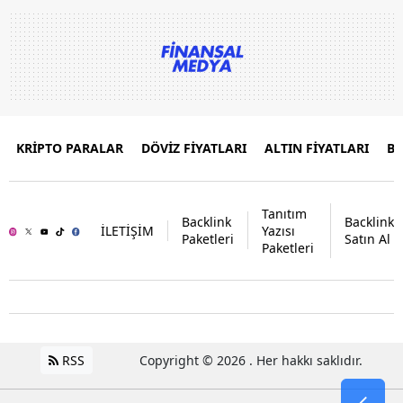
KRİPTO PARALAR
DÖVİZ FİYATLARI
ALTIN FİYATLARI
B
Tanıtım
Backlink
Backlink
İLETİŞİM
Yazısı
Paketleri
Satın Al
Paketleri
RSS
Copyright © 2026 . Her hakkı saklıdır.