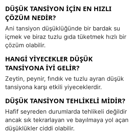
DÜŞÜK TANSIYON IÇIN EN HIZLI
ÇÖZÜM NEDIR?
Ani tansiyon düşüklüğünde bir bardak su
içmek ve biraz tuzlu gıda tüketmek hızlı bir
çözüm olabilir.
HANGI YIYECEKLER DÜŞÜK
TANSIYONA IYI GELIR?
Zeytin, peynir, fındık ve tuzlu ayran düşük
tansiyona karşı etkili yiyeceklerdir.
DÜŞÜK TANSIYON TEHLIKELI MIDIR?
Hafif seyreden durumlarda tehlikeli değildir
ancak sık tekrarlayan ve bayılmaya yol açan
düşüklükler ciddi olabilir.