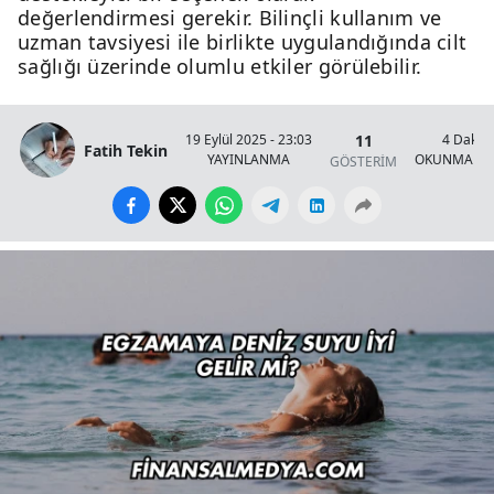
değerlendirmesi gerekir. Bilinçli kullanım ve
uzman tavsiyesi ile birlikte uygulandığında cilt
sağlığı üzerinde olumlu etkiler görülebilir.
11
19 Eylül 2025 - 23:03
4 Dakik
Fatih Tekin
YAYINLANMA
OKUNMA SÜ
GÖSTERİM