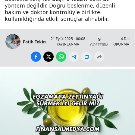
yöntem değildir. Doğru beslenme, düzenli
bakım ve doktor kontrolüyle birlikte
kullanıldığında etkili sonuçlar alınabilir.
9
21 Eylül 2025 - 00:08
4 Dakik
Fatih Tekin
YAYINLANMA
OKUNMA SÜ
GÖSTERİM