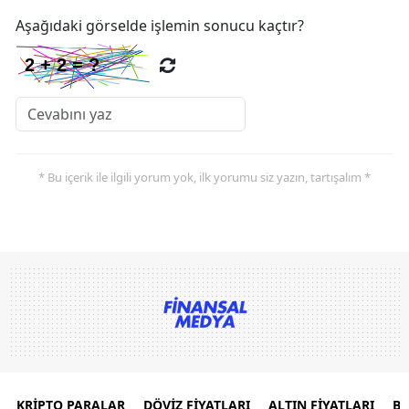
Aşağıdaki görselde işlemin sonucu kaçtır?
* Bu içerik ile ilgili yorum yok, ilk yorumu siz yazın, tartışalım *
KRİPTO PARALAR
DÖVİZ FİYATLARI
ALTIN FİYATLARI
B