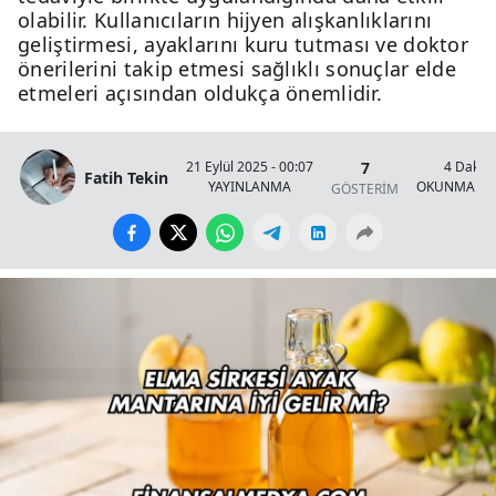
olabilir. Kullanıcıların hijyen alışkanlıklarını
geliştirmesi, ayaklarını kuru tutması ve doktor
önerilerini takip etmesi sağlıklı sonuçlar elde
etmeleri açısından oldukça önemlidir.
7
21 Eylül 2025 - 00:07
4 Dakik
Fatih Tekin
YAYINLANMA
OKUNMA SÜ
GÖSTERİM