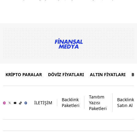
KRİPTO PARALAR
DÖVİZ FİYATLARI
ALTIN FİYATLARI
B
Tanıtım
Backlink
Backlink
İLETİŞİM
Yazısı
Paketleri
Satın Al
Paketleri