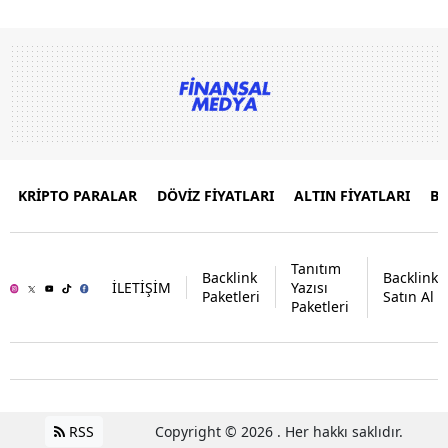
KRİPTO PARALAR
DÖVİZ FİYATLARI
ALTIN FİYATLARI
B
Tanıtım
Backlink
Backlink
İLETİŞİM
Yazısı
Paketleri
Satın Al
Paketleri
RSS
Copyright © 2026 . Her hakkı saklıdır.