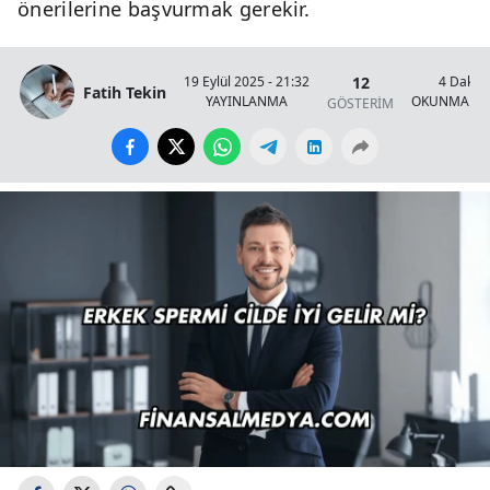
önerilerine başvurmak gerekir.
12
19 Eylül 2025 - 21:32
4 Dakik
Fatih Tekin
YAYINLANMA
OKUNMA SÜ
GÖSTERİM