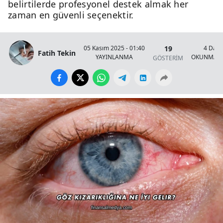
belirtilerde profesyonel destek almak her
zaman en güvenli seçenektir.
19
05 Kasım 2025 - 01:40
4 Daki
Fatih Tekin
YAYINLANMA
OKUNMA S
GÖSTERİM