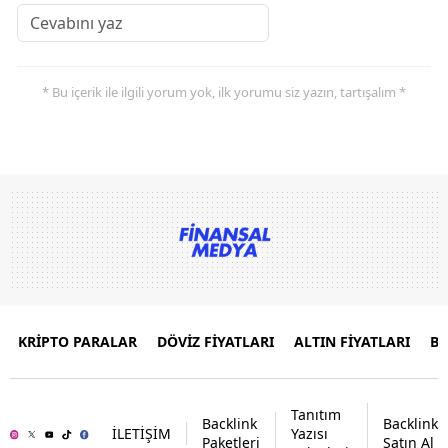
* Bu içerik ile ilgili yorum yok, ilk yorumu siz yazın, tartışalım *
KRİPTO PARALAR
DÖVİZ FİYATLARI
ALTIN FİYATLARI
B
Tanıtım
Backlink
Backlink
İLETİŞİM
Yazısı
Paketleri
Satın Al