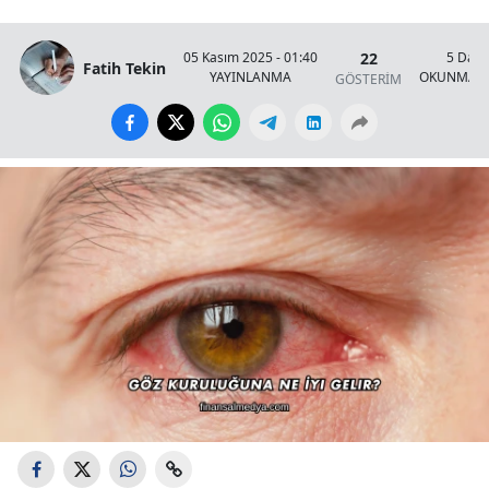
22
05 Kasım 2025 - 01:40
5 Daki
Fatih Tekin
YAYINLANMA
OKUNMA S
GÖSTERİM