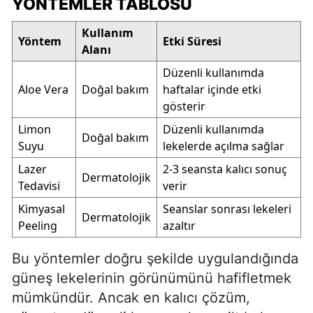
YÖNTEMLER TABLOSU
Kullanım
Yöntem
Etki Süresi
Alanı
Düzenli kullanımda
Aloe Vera
Doğal bakım
haftalar içinde etki
gösterir
Limon
Düzenli kullanımda
Doğal bakım
Suyu
lekelerde açılma sağlar
Lazer
2-3 seansta kalıcı sonuç
Dermatolojik
Tedavisi
verir
Kimyasal
Seanslar sonrası lekeleri
Dermatolojik
Peeling
azaltır
Bu yöntemler doğru şekilde uygulandığında
güneş lekelerinin görünümünü hafifletmek
mümkündür. Ancak en kalıcı çözüm,