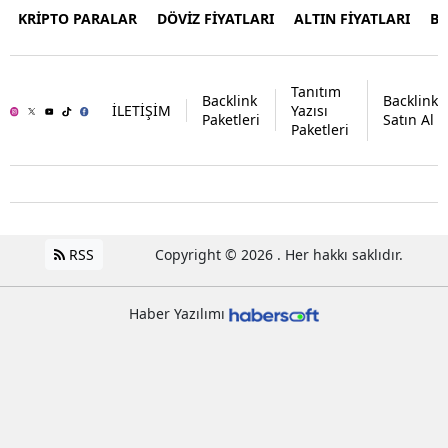
KRİPTO PARALAR
DÖVİZ FİYATLARI
ALTIN FİYATLARI
B
Tanıtım
Backlink
Backlink
İLETİŞİM
Yazısı
Paketleri
Satın Al
Paketleri
RSS
Copyright © 2026 . Her hakkı saklıdır.
Haber Yazılımı