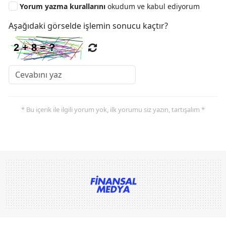
Yorum yazma kurallarını
okudum ve kabul ediyorum
Aşağıdaki görselde işlemin sonucu kaçtır?
* Bu içerik ile ilgili yorum yok, ilk yorumu siz yazın, tartışalım *