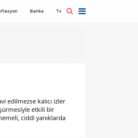
nflasyon
Banka
Teknoloji
Sağlık
i edilmezse kalıcı izler
ürmesiyle etkili bir
memeli, ciddi yanıklarda