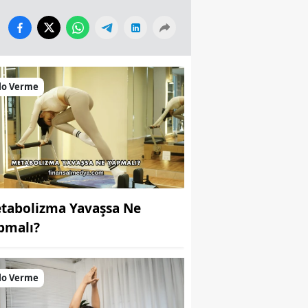
lo Verme
tabolizma Yavaşsa Ne
pmalı?
lo Verme