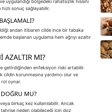
r ve uygulandığı bölgedeki rahatsızlık hissini
 hızlı sonuç sağlayabilir.
BAŞLAMALI?
ldiği andan itibaren cilde ince bir tabaka
önemde başlanan uygulama hem ağrıyı azaltır
I AZALTIR MI?
e getirdiğinden enfeksiyon riski artabilir.
ak cildin korunmasına yardımcı olur ve
 rol oynar.
 DOĞRU MU?
veya birkaç kez kullanılabilir. Ancak
e tahrişe neden olabileceği için doz