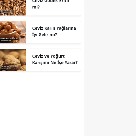
Ceviz Göbek Eritir
mi?
Ceviz Karın Yağlarına
İyi Gelir mi?
Ceviz ve Yoğurt
Karışımı Ne İşe Yarar?