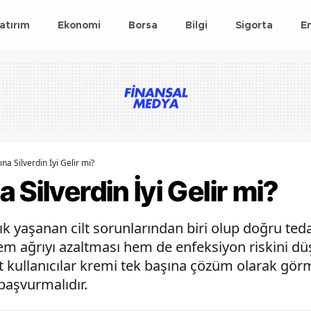
atırım
Ekonomi
Borsa
Bilgi
Sigorta
E
na Silverdin İyi Gelir mi?
 Silverdin İyi Gelir mi?
k yaşanan cilt sorunlarından biri olup doğru tedav
hem ağrıyı azaltması hem de enfeksiyon riskini düş
at kullanıcılar kremi tek başına çözüm olarak gör
başvurmalıdır.