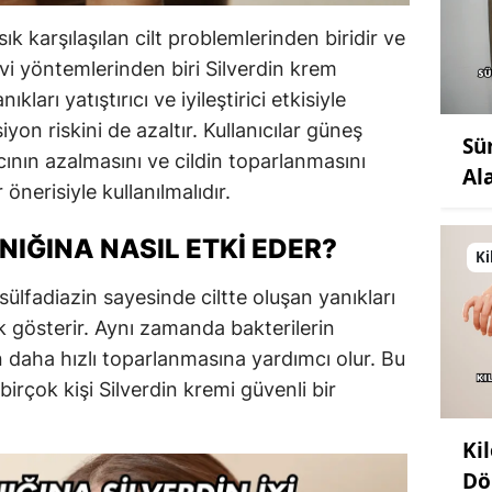
k karşılaşılan cilt problemlerinden biridir ve
vi yöntemlerinden biri Silverdin krem
ıkları yatıştırıcı ve iyileştirici etkisiyle
on riskini de azaltır. Kullanıcılar güneş
Sü
cının azalmasını ve cildin toparlanmasını
Al
nerisiyle kullanılmalıdır.
NIĞINA NASIL ETKI EDER?
Ki
sülfadiazin sayesinde ciltte oluşan yanıkları
lik gösterir. Aynı zamanda bakterilerin
n daha hızlı toparlanmasına yardımcı olur. Bu
rçok kişi Silverdin kremi güvenli bir
Ki
Dö