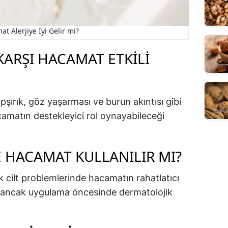
t Alerjiye İyi Gelir mi?
KARŞI HACAMAT ETKILI
apşırık, göz yaşarması ve burun akıntısı gibi
camatın destekleyici rol oynayabileceği
E HACAMAT KULLANILIR MI?
k cilt problemlerinde hacamatın rahatlatıcı
ür, ancak uygulama öncesinde dermatolojik