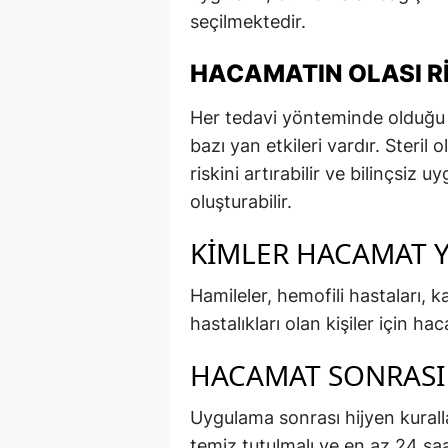
seçilmektedir.
HACAMATIN OLASI RI
Her tedavi yönteminde olduğu 
bazı yan etkileri vardır. Steri
riskini artırabilir ve bilinçsiz 
oluşturabilir.
KIMLER HACAMAT 
Hamileler, hemofili hastaları, k
hastalıkları olan kişiler için h
HACAMAT SONRASI 
Uygulama sonrası hijyen kuralla
temiz tutulmalı ve en az 24 saat