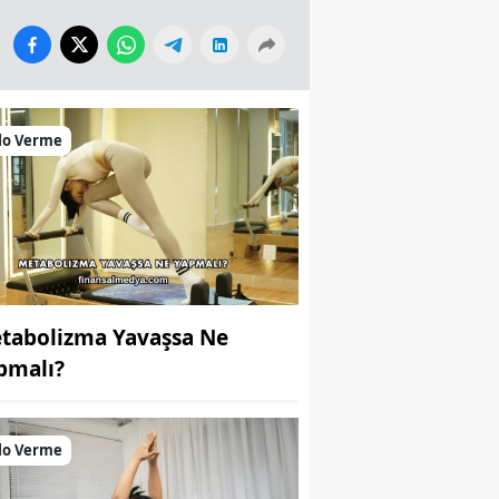
lo Verme
tabolizma Yavaşsa Ne
pmalı?
lo Verme