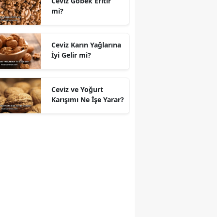
Ceviz Göbek Eritir
mi?
Ceviz Karın Yağlarına
İyi Gelir mi?
Ceviz ve Yoğurt
Karışımı Ne İşe Yarar?