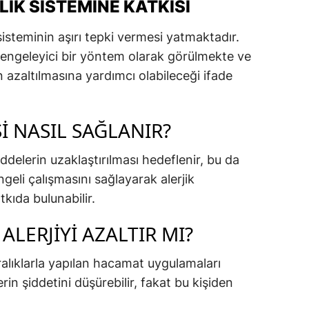
IK SISTEMINE KATKISI
 sisteminin aşırı tepki vermesi yatmaktadır.
dengeleyici bir yöntem olarak görülmekte ve
n azaltılmasına yardımcı olabileceği ifade
I NASIL SAĞLANIR?
delerin uzaklaştırılması hedeflenir, bu da
geli çalışmasını sağlayarak alerjik
kıda bulunabilir.
LERJIYI AZALTIR MI?
alıklarla yapılan hacamat uygulamaları
erin şiddetini düşürebilir, fakat bu kişiden