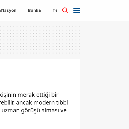
nflasyon
Banka
Teknoloji
Sağlık
işinin merak ettiği bir
erebilir, ancak modern tıbbi
ce uzman görüşü alması ve