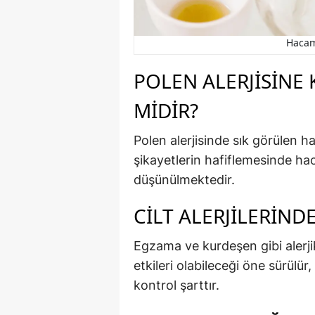
Hacama
POLEN ALERJISINE 
MIDIR?
Polen alerjisinde sık görülen h
şikayetlerin hafiflemesinde ha
düşünülmektedir.
CILT ALERJILERIND
Egzama ve kurdeşen gibi alerji
etkileri olabileceği öne sürül
kontrol şarttır.