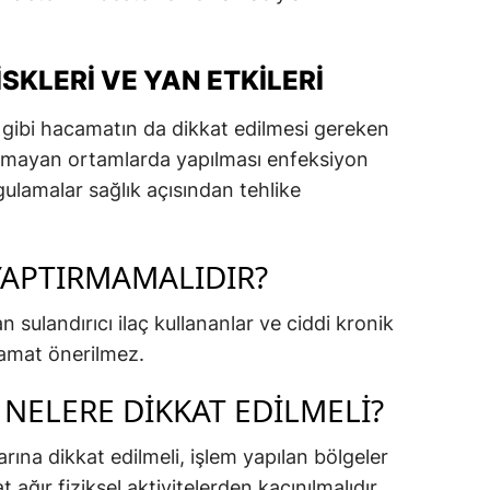
SKLERI VE YAN ETKILERI
gibi hacamatın da dikkat edilmesi gereken
l olmayan ortamlarda yapılması enfeksiyon
uygulamalar sağlık açısından tehlike
YAPTIRMAMALIDIR?
an sulandırıcı ilaç kullananlar ve ciddi kronik
acamat önerilmez.
NELERE DIKKAT EDILMELI?
rına dikkat edilmeli, işlem yapılan bölgeler
 ağır fiziksel aktivitelerden kaçınılmalıdır.