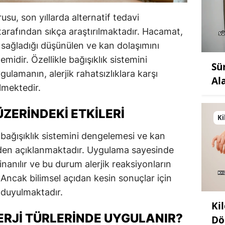
rusu, son yıllarda alternatif tedavi
 tarafından sıkça araştırılmaktadır. Hacamat,
ı sağladığı düşünülen ve kan dolaşımını
emidir. Özellikle bağışıklık sistemini
Sü
gulamanın, alerjik rahatsızlıklara karşı
Al
lmektedir.
ZERINDEKI ETKILERI
Ki
, bağışıklık sistemini dengelemesi ve kan
den açıklanmaktadır. Uygulama sayesinde
 inanılır ve bu durum alerjik reaksiyonların
. Ancak bilimsel açıdan kesin sonuçlar için
 duyulmaktadır.
Ki
RJI TÜRLERINDE UYGULANIR?
Dö