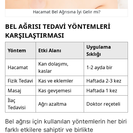
Hacamat Bel Ağrısına İyi Gelir mi?
BEL AĞRISI TEDAVI YÖNTEMLERI
KARŞILAŞTIRMASI
Uygulama
Yöntem
Etki Alanı
Sıklığı
Kan dolaşımı,
Hacamat
1-2 ayda bir
kaslar
Fizik Tedavi
Kas ve eklemler
Haftada 2-3 kez
Masaj
Kas gevşemesi
Haftada 1 kez
İlaç
Ağrı azaltma
Doktor reçeteli
Tedavisi
Bel ağrısı için kullanılan yöntemlerin her biri
farklı etkilere sahiptir ve birlikte