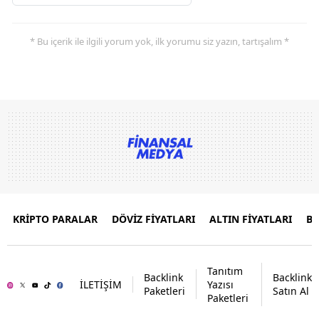
* Bu içerik ile ilgili yorum yok, ilk yorumu siz yazın, tartışalım *
KRİPTO PARALAR
DÖVİZ FİYATLARI
ALTIN FİYATLARI
B
Tanıtım
Backlink
Backlink
İLETİŞİM
Yazısı
Paketleri
Satın Al
Paketleri