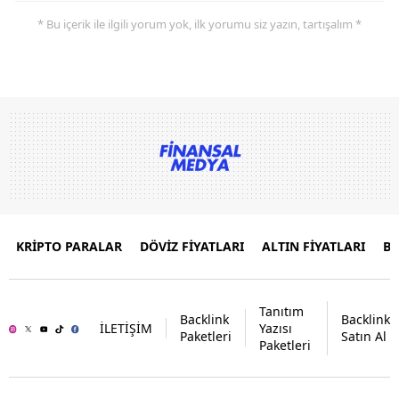
* Bu içerik ile ilgili yorum yok, ilk yorumu siz yazın, tartışalım *
KRİPTO PARALAR
DÖVİZ FİYATLARI
ALTIN FİYATLARI
B
Tanıtım
Backlink
Backlink
İLETİŞİM
Yazısı
Paketleri
Satın Al
Paketleri