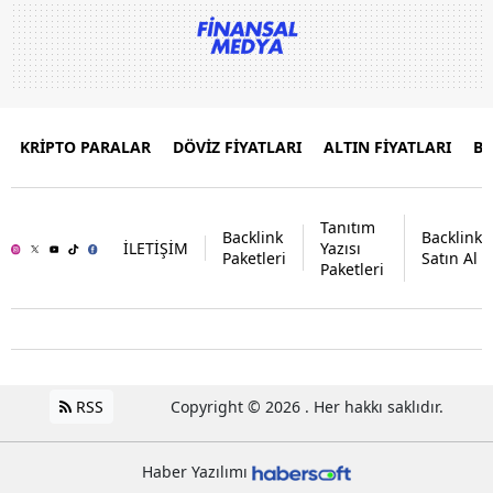
KRİPTO PARALAR
DÖVİZ FİYATLARI
ALTIN FİYATLARI
B
Tanıtım
Backlink
Backlink
İLETİŞİM
Yazısı
Paketleri
Satın Al
Paketleri
RSS
Copyright © 2026 . Her hakkı saklıdır.
Haber Yazılımı