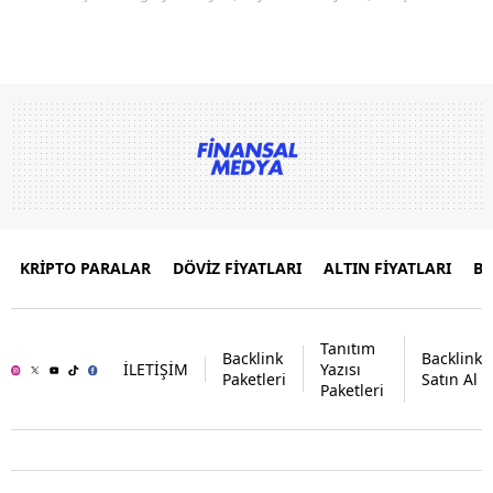
KRİPTO PARALAR
DÖVİZ FİYATLARI
ALTIN FİYATLARI
B
Tanıtım
Backlink
Backlink
İLETİŞİM
Yazısı
Paketleri
Satın Al
Paketleri