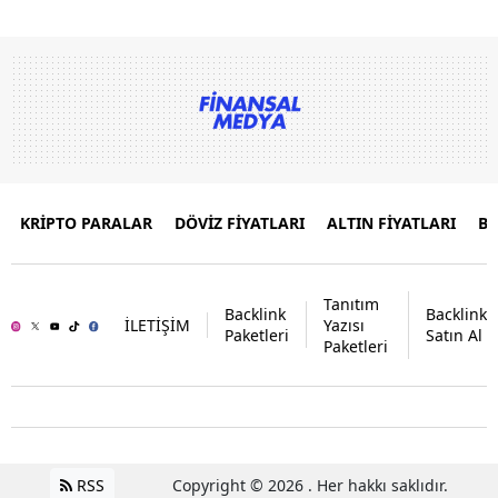
KRİPTO PARALAR
DÖVİZ FİYATLARI
ALTIN FİYATLARI
B
Tanıtım
Backlink
Backlink
İLETİŞİM
Yazısı
Paketleri
Satın Al
Paketleri
RSS
Copyright © 2026 . Her hakkı saklıdır.