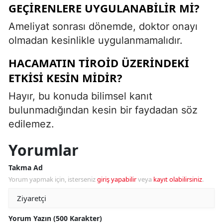
GEÇIRENLERE UYGULANABILIR MI?
Ameliyat sonrası dönemde, doktor onayı
olmadan kesinlikle uygulanmamalıdır.
HACAMATIN TIROID ÜZERINDEKI
ETKISI KESIN MIDIR?
Hayır, bu konuda bilimsel kanıt
bulunmadığından kesin bir faydadan söz
edilemez.
Yorumlar
Takma Ad
Yorum yapmak için, isterseniz
giriş yapabilir
veya
kayıt olabilirsiniz
.
Yorum Yazın (500 Karakter)