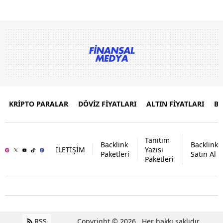
KRİPTO PARALAR
DÖVİZ FİYATLARI
ALTIN FİYATLARI
B
Tanıtım
Backlink
Backlink
İLETİŞİM
Yazısı
Paketleri
Satın Al
Paketleri
RSS
Copyright © 2026 . Her hakkı saklıdır.