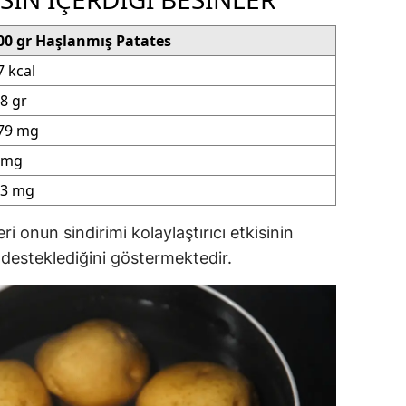
00 gr Haşlanmış Patates
7 kcal
.8 gr
79 mg
 mg
.3 mg
i onun sindirimi kolaylaştırıcı etkisinin
 desteklediğini göstermektedir.