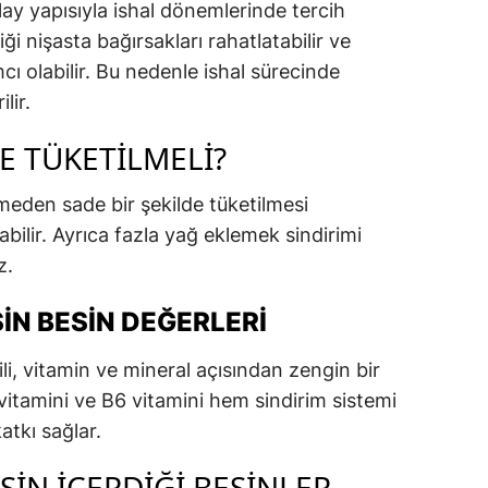
lay yapısıyla ishal dönemlerinde tercih
iği nişasta bağırsakları rahatlatabilir ve
ı olabilir. Bu nedenle ishal sürecinde
lir.
E TÜKETILMELI?
eden sade bir şekilde tüketilmesi
abilir. Ayrıca fazla yağ eklemek sindirimi
z.
IN BESIN DEĞERLERI
i, vitamin ve mineral açısından zengin bir
vitamini ve B6 vitamini hem sindirim sistemi
atkı sağlar.
SIN İÇERDIĞI BESINLER