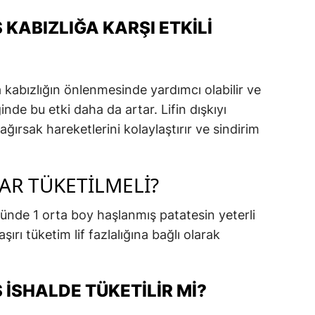
KABIZLIĞA KARŞI ETKILI
la kabızlığın önlenmesinde yardımcı olabilir ve
iğinde bu etki daha da artar. Lifin dışkıyı
ğırsak hareketlerini kolaylaştırır ve sindirim
AR TÜKETILMELI?
günde 1 orta boy haşlanmış patatesin yeterli
şırı tüketim lif fazlalığına bağlı olarak
İSHALDE TÜKETILIR MI?