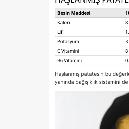
Besin Maddesi
1
Kalori
8
Lif
1
Potasyum
3
C Vitamini
8
B6 Vitamini
0
Haşlanmış patatesin bu değerler
yanında bağışıklık sistemini de