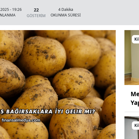
22
 2025 - 19:26
4 Dakika
INLANMA
OKUNMA SÜRESİ
GÖSTERİM
Ki
Me
Ya
Ki