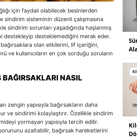
ığı için faydalı olabilecek besinlerden
nde sindirim sisteminin düzenli çalışmasına
likle sindirim sorunları yaşadığında haşlanmış
ni destekleyip desteklemediğini merak eder.
Sü
ğırsaklara olan etkilerini, lif içeriğini,
Al
ünü ve kullanıcıların en çok sorduğu soruların
Ki
 BAĞIRSAKLARI NASIL
an zengin yapısıyla bağırsakların daha
r ve sindirimi kolaylaştırır. Özellikle sindirim
 mideyi yormayan yapısıyla tercih edilir.
Ki
sorununu azaltabilir, bağırsak hareketlerini
Dö