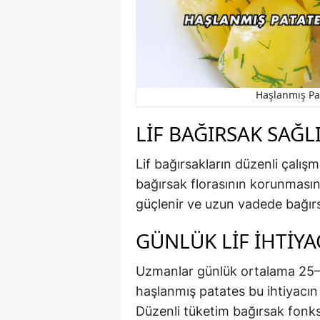
Haşlanmış Pat
LIF BAĞIRSAK SAĞL
Lif bağırsakların düzenli çalı
bağırsak florasının korunmasın
güçlenir ve uzun vadede bağırsa
GÜNLÜK LIF İHTIYA
Uzmanlar günlük ortalama 25–3
haşlanmış patates bu ihtiyacın 
Düzenli tüketim bağırsak fonks