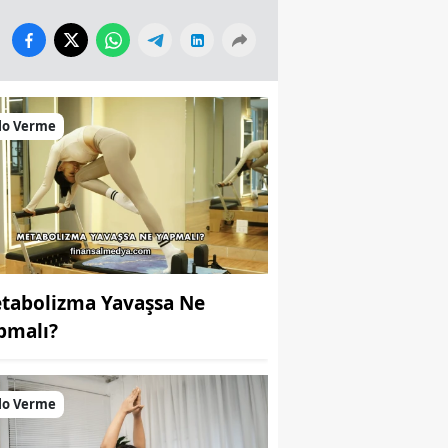
lo Verme
tabolizma Yavaşsa Ne
pmalı?
lo Verme