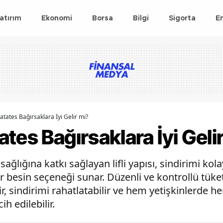
atırım
Ekonomi
Borsa
Bilgi
Sigorta
E
tates Bağırsaklara İyi Gelir mi?
tes Bağırsaklara İyi Geli
lığına katkı sağlayan lifli yapısı, sindirimi kolay
ir besin seçeneği sunar. Düzenli ve kontrollü tüke
ir, sindirimi rahatlatabilir ve hem yetişkinlerde 
h edilebilir.