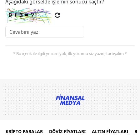
Aşağıdaki görselde işlemin sonucu kaçtır?
* Bu içerik ile ilgili yorum yok, ilk yorumu siz yazın, tartışalım *
KRİPTO PARALAR
DÖVİZ FİYATLARI
ALTIN FİYATLARI
B