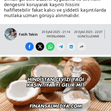
dengesini koruyarak kaşıntı hissini
hafifletebilir fakat kalıcı ve şiddetli kaşıntılarda
mutlaka uzman görüşü alınmalıdır.
20 Eylül 2025 - 21:14
20 Eylül 2025 - 22:07
Fatih Tekin
YAYINLANMA
GÜNCELLENME
GÖ