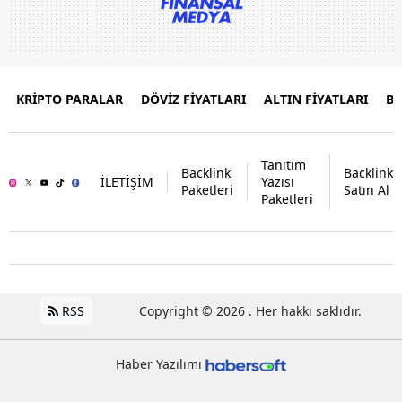
KRİPTO PARALAR
DÖVİZ FİYATLARI
ALTIN FİYATLARI
B
Tanıtım
Backlink
Backlink
İLETİŞİM
Yazısı
Paketleri
Satın Al
Paketleri
RSS
Copyright © 2026 . Her hakkı saklıdır.
Haber Yazılımı