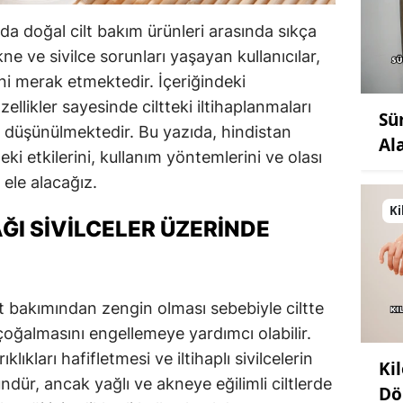
rda doğal cilt bakım ürünleri arasında sıkça
kne ve sivilce sorunları yaşayan kullanıcılar,
ini merak etmektedir. İçeriğindeki
ellikler sayesinde ciltteki iltihaplanmaları
Sü
 düşünülmektedir. Bu yazıda, hindistan
Al
eki etkilerini, kullanım yöntemlerini ve olası
e ele alacağız.
Ki
AĞI SIVILCELER ÜZERINDE
sit bakımından zengin olması sebebiyle ciltte
 çoğalmasını engellemeye yardımcı olabilir.
klıkları hafifletmesi ve iltihaplı sivilcelerin
Ki
r, ancak yağlı ve akneye eğilimli ciltlerde
Dö