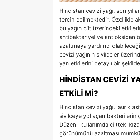
Hindistan cevizi yağı, son yılla
tercih edilmektedir. Özellikle a
bu yağın cilt üzerindeki etkiler
antibakteriyel ve antioksidan öz
azaltmaya yardımcı olabileceği
cevizi yağının sivilceler üzerind
yan etkilerini detaylı bir şekild
HINDISTAN CEVIZI Y
ETKILI MI?
Hindistan cevizi yağı, laurik a
sivilceye yol açan bakterilerin
Düzenli kullanımda ciltteki kızarı
görünümünü azaltması mümkündü