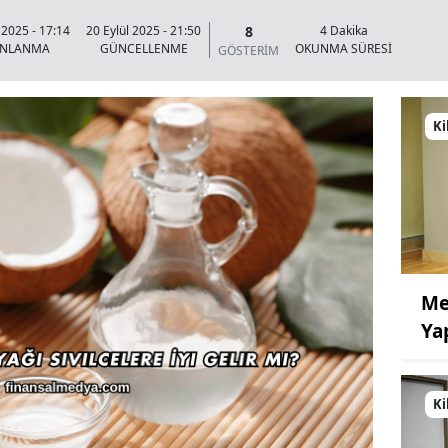
8
 2025 - 17:14
20 Eylül 2025 - 21:50
4 Dakika
INLANMA
GÜNCELLENME
OKUNMA SÜRESİ
GÖSTERİM
Ki
Me
Ya
Ki