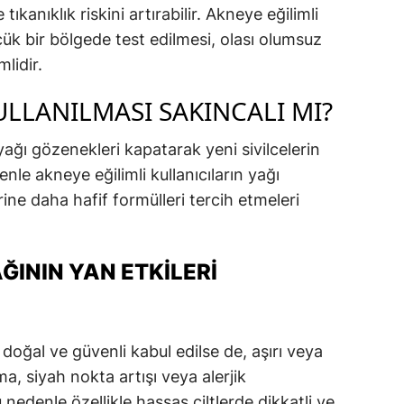
 tıkanıklık riskini artırabilir. Akneye eğilimli
ük bir bölgede test edilmesi, olası olumsuz
lidir.
ULLANILMASI SAKINCALI MI?
 yağı gözenekleri kapatarak yeni sivilcelerin
nle akneye eğilimli kullanıcıların yağı
ne daha hafif formülleri tercih etmeleri
ĞININ YAN ETKILERI
 doğal ve güvenli kabul edilse de, aşırı veya
a, siyah nokta artışı veya alerjik
 nedenle özellikle hassas ciltlerde dikkatli ve