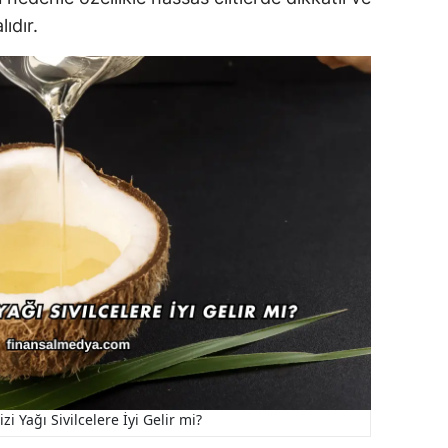
ıdır.
zi Yağı Sivilcelere İyi Gelir mi?