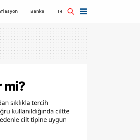
nflasyon
Banka
Teknoloji
Sağlık
r mi?
an sıklıkla tercih
ğru kullanıldığında ciltte
nedenle cilt tipine uygun