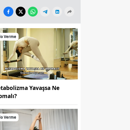
lo Verme
tabolizma Yavaşsa Ne
pmalı?
lo Verme