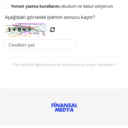
Yorum yazma kurallarını
okudum ve kabul ediyorum
Aşağıdaki görselde işlemin sonucu kaçtır?
* Bu içerik ile ilgili yorum yok, ilk yorumu siz yazın, tartışalım *