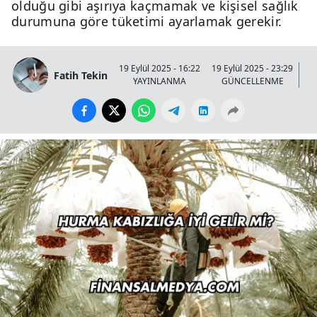
olduğu gibi aşırıya kaçmamak ve kişisel sağlık
durumuna göre tüketimi ayarlamak gerekir.
19 Eylül 2025 - 16:22
19 Eylül 2025 - 23:29
Fatih Tekin
YAYINLANMA
GÜNCELLENME
GÖ