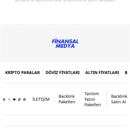
KRİPTO PARALAR
DÖVİZ FİYATLARI
ALTIN FİYATLARI
B
Tanıtım
Backlink
Backlink
İLETİŞİM
Yazısı
Paketleri
Satın Al
Paketleri