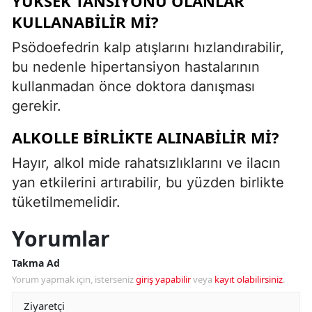
YÜKSEK TANSIYONU OLANLAR
KULLANABILIR MI?
Psödoefedrin kalp atışlarını hızlandırabilir,
bu nedenle hipertansiyon hastalarının
kullanmadan önce doktora danışması
gerekir.
ALKOLLE BIRLIKTE ALINABILIR MI?
Hayır, alkol mide rahatsızlıklarını ve ilacın
yan etkilerini artırabilir, bu yüzden birlikte
tüketilmemelidir.
Yorumlar
Takma Ad
Yorum yapmak için, isterseniz
giriş yapabilir
veya
kayıt olabilirsiniz
.