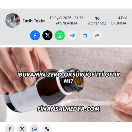
10
19 Eylül 2025 - 21:38
4 Dakik
Fatih Tekin
YAYINLANMA
OKUNMA SÜ
GÖSTERİM