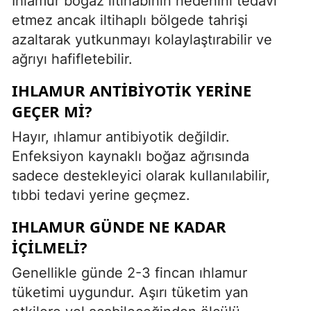
Ihlamur boğaz iltihabının nedenini tedavi
etmez ancak iltihaplı bölgede tahrişi
azaltarak yutkunmayı kolaylaştırabilir ve
ağrıyı hafifletebilir.
IHLAMUR ANTIBIYOTIK YERINE
GEÇER MI?
Hayır, ıhlamur antibiyotik değildir.
Enfeksiyon kaynaklı boğaz ağrısında
sadece destekleyici olarak kullanılabilir,
tıbbi tedavi yerine geçmez.
IHLAMUR GÜNDE NE KADAR
IÇILMELI?
Genellikle günde 2-3 fincan ıhlamur
tüketimi uygundur. Aşırı tüketim yan