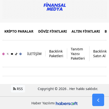
KRİPTO PARALAR
DÖVİZ FİYATLARI
ALTIN FİYATLARI
B
Tanıtım
Backlink
Backlink
İLETİŞİM
Yazısı
Paketleri
Satın Al
Paketleri
RSS
Copyright © 2026 . Her hakkı saklıdır.
Haber Yazılımı