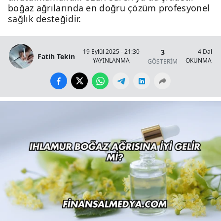
boğaz ağrılarında en doğru çözüm profesyonel
sağlık desteğidir.
3
19 Eylül 2025 - 21:30
4 Dakik
Fatih Tekin
YAYINLANMA
OKUNMA SÜ
GÖSTERİM