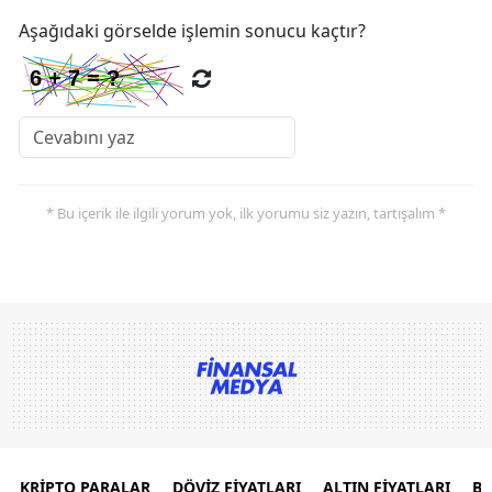
Aşağıdaki görselde işlemin sonucu kaçtır?
* Bu içerik ile ilgili yorum yok, ilk yorumu siz yazın, tartışalım *
KRİPTO PARALAR
DÖVİZ FİYATLARI
ALTIN FİYATLARI
B