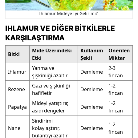
Ihlamur Mideye İyi Gelir mi?
IHLAMUR VE DIĞER BITKILERLE
KARŞILAŞTIRMA
Mide Üzerindeki
Kullanım
Önerilen
Bitki
Etki
Şekli
Miktar
Yanma ve
2-3
Ihlamur
Demleme
şişkinliği azaltır
fincan
Gazı ve şişkinliği
1-2
Rezene
Demleme
hafifletir
fincan
Mideyi yatıştırır,
1-2
Papatya
Demleme
asidi dengeler
fincan
Sindirimi
1-2
Nane
kolaylaştırır,
Demleme
fincan
bulantıyı azaltır