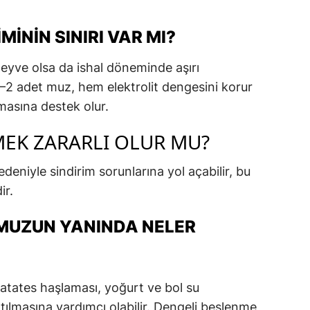
ININ SINIRI VAR MI?
eyve olsa da ishal döneminde aşırı
–2 adet muz, hem elektrolit dengesini korur
masına destek olur.
EK ZARARLI OLUR MU?
nedeniyle sindirim sorunlarına yol açabilir, bu
ir.
 MUZUN YANINDA NELER
patates haşlaması, yoğurt ve bol su
atılmasına yardımcı olabilir. Dengeli beslenme