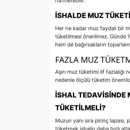
hafifletebilir.
İSHALDE MUZ TÜKETIM
Her ne kadar muz faydalı bir m
tüketilmesi önerilmez. Günde 1
hem de bağırsakların toparlan
FAZLA MUZ TÜKETM
Aşırı muz tüketimi lif fazlalığı 
nedenle ölçülü tüketim önemlid
İSHAL TEDAVISINDE
TÜKETILMELI?
Muzun yanı sıra pirinç lapası, 
tüketmek ishalin daha hızlı atl