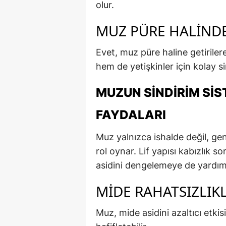
olur.
MUZ PÜRE HALINDE
Evet, muz püre haline getirile
hem de yetişkinler için kolay sin
MUZUN SINDIRIM SIS
FAYDALARI
Muz yalnızca ishalde değil, gen
rol oynar. Lif yapısı kabızlık 
asidini dengelemeye de yardımc
MIDE RAHATSIZLIKL
Muz, mide asidini azaltıcı etkis