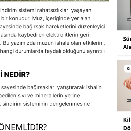
indirim sistemi rahatsızlıkları yaşayan
i bir konudur. Muz, içeriğinde yer alan
yesinde bağırsak hareketlerini düzenleyici
ırasında kaybedilen elektrolitlerin geri
Sü
. Bu yazımızda muzun ishale olan etkilerini,
Al
e hangi durumlarda faydalı olduğunu ayrıntılı
Ki
I NEDIR?
 sayesinde bağırsakları yatıştırarak ishalin
bedilen sıvı ve minerallerin yerine
 sindirim sisteminin dengelenmesine
Ki
 ÖNEMLIDIR?
Dö