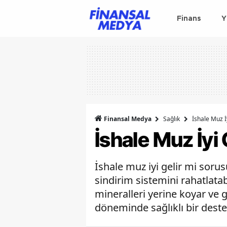
Finans
Y
Finansal Medya
Sağlık
İshale Muz İ
İshale Muz İyi 
İshale muz iyi gelir mi sor
sindirim sistemini rahatlatab
mineralleri yerine koyar ve g
döneminde sağlıklı bir destek