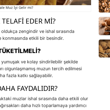
ale Muz İyi Gelir mi?
TELAFI EDER MI?
oldukça zengindir ve ishal sırasında
e konmasında etkili bir besindir.
TÜKETILMELI?
umuşak ve kolay sindirilebilir şekilde
 aşırı olgunlaşmamış muzun tercih edilmesi
a fazla katkı sağlayabilir.
AHA FAYDALIDIR?
uktaki muzlar ishal sırasında daha etkili olur
ğırsakları daha hızlı toparlamaya yardımcı