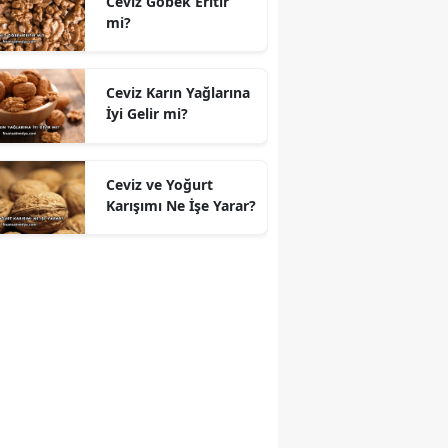
Ceviz Göbek Eritir
mi?
Ceviz Karın Yağlarına
İyi Gelir mi?
Ceviz ve Yoğurt
Karışımı Ne İşe Yarar?