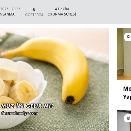
6
 2025 - 23:35
4 Dakika
INLANMA
OKUNMA SÜRESİ
GÖSTERİM
Ki
Me
Ya
Ki