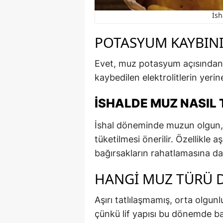
İsh
POTASYUM KAYBINI 
Evet, muz potasyum açısından 
kaybedilen elektrolitlerin yerin
İSHALDE MUZ NASIL 
İshal döneminde muzun olgun, y
tüketilmesi önerilir. Özellikle
bağırsakların rahatlamasına dah
HANGI MUZ TÜRÜ D
Aşırı tatlılaşmamış, orta olgunl
çünkü lif yapısı bu dönemde ba