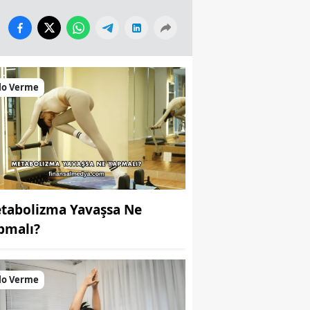
lo Verme
tabolizma Yavaşsa Ne
pmalı?
lo Verme