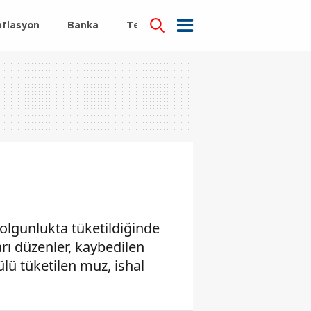
nflasyon
Banka
Teknoloji
Sağlık
olgunlukta tüketildiğinde
arı düzenler, kaybedilen
ülü tüketilen muz, ishal