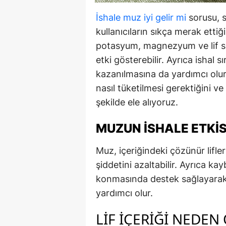
İshale muz iyi gelir mi
sorusu, s
kullanıcıların sıkça merak ettiğ
potasyum, magnezyum ve lif sa
etki gösterebilir. Ayrıca ishal s
kazanılmasına da yardımcı olur
nasıl tüketilmesi gerektiğini v
şekilde ele alıyoruz.
MUZUN İSHALE ETKIS
Muz, içeriğindeki çözünür lifler
şiddetini azaltabilir. Ayrıca kay
konmasında destek sağlayarak
yardımcı olur.
LIF İÇERIĞI NEDEN