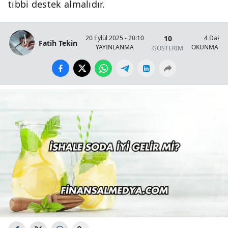
tıbbi destek almalıdır.
10
20 Eylül 2025 - 20:10
4 Dakik
Fatih Tekin
YAYINLANMA
OKUNMA SÜ
GÖSTERİM