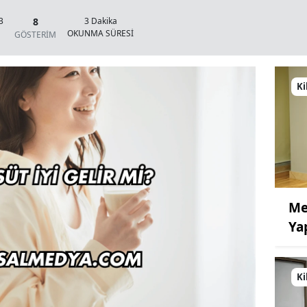
8
3
3 Dakika
OKUNMA SÜRESİ
GÖSTERİM
Ki
Me
Ya
Ki