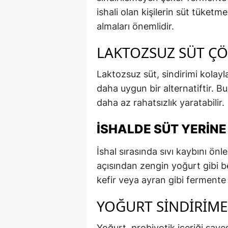
ishali olan kişilerin süt tüket
almaları önemlidir.
LAKTOZSUZ SÜT Ç
Laktozsuz süt, sindirimi kolayla
daha uygun bir alternatiftir. B
daha az rahatsızlık yaratabilir.
İSHALDE SÜT YERINE
İshal sırasında sıvı kaybını önl
açısından zengin yoğurt gibi bes
kefir veya ayran gibi fermente s
YOĞURT SINDIRIME
Yoğurt, probiyotik içeriği sayes