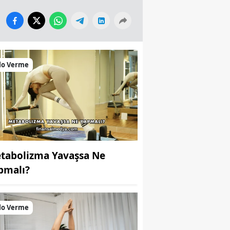
lo Verme
tabolizma Yavaşsa Ne
pmalı?
lo Verme