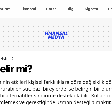
atırım
Ekonomi
Borsa
Bilgi
Sigorta
E
i Gelir mi?
Gelir mi?
n etkileri kişisel farklılıklara göre değişiklik gö
tırabilen süt, bazı bireylerde ise belirgin bir ol
bi alternatifler sindirime destek olabilir. Kullanıc
lemlemek ve gerektiğinde uzman desteği almaktır.