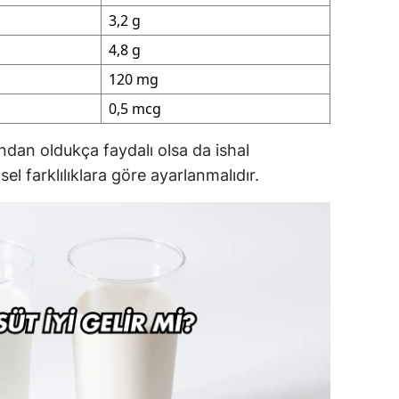
3,2 g
4,8 g
120 mg
0,5 mcg
ından oldukça faydalı olsa da ishal
el farklılıklara göre ayarlanmalıdır.