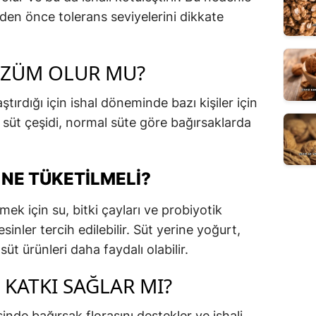
meden önce tolerans seviyelerini dikkate
ÖZÜM OLUR MU?
ştırdığı için ishal döneminde bazı kişiler için
u süt çeşidi, normal süte göre bağırsaklarda
 NE TÜKETILMELI?
emek için su, bitki çayları ve probiyotik
inler tercih edilebilir. Süt yerine yoğurt,
üt ürünleri daha faydalı olabilir.
 KATKI SAĞLAR MI?
inde bağırsak florasını destekler ve ishali