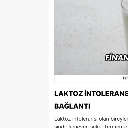
İs
LAKTOZ İNTOLERANS
BAĞLANTI
Laktoz intoleransı olan bireyler
sindirilemeyen şeker fermente o