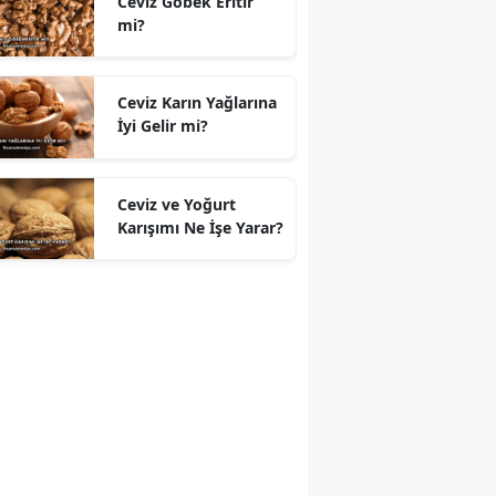
Ceviz Göbek Eritir
mi?
Ceviz Karın Yağlarına
İyi Gelir mi?
Ceviz ve Yoğurt
Karışımı Ne İşe Yarar?