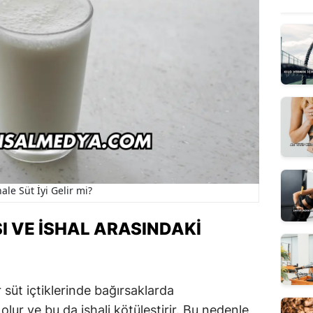
hale Süt İyi Gelir mi?
I VE İSHAL ARASINDAKI
 süt içtiklerinde bağırsaklarda
lur ve bu da ishali kötüleştirir. Bu nedenle