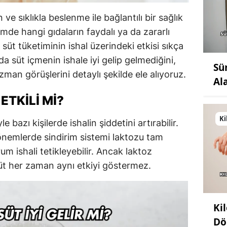
 ve sıklıkla beslenme ile bağlantılı bir sağlık
mde hangi gıdaların faydalı ya da zararlı
süt tüketiminin ishal üzerindeki etkisi sıkça
da süt içmenin ishale iyi gelip gelmediğini,
Sü
zman görüşlerini detaylı şekilde ele alıyoruz.
Al
ETKILI MI?
Ki
e bazı kişilerde ishalin şiddetini artırabilir.
önemlerde sindirim sistemi laktozu tam
m ishali tetikleyebilir. Ancak laktoz
süt her zaman aynı etkiyi göstermez.
Ki
Dö