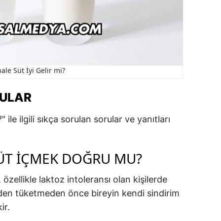
hale Süt İyi Gelir mi?
RULAR
?" ile ilgili sıkça sorulan sorular ve yanıtları
SÜT IÇMEK DOĞRU MU?
zellikle laktoz intoleransı olan kişilerde
zden tüketmeden önce bireyin kendi sindirim
ir.