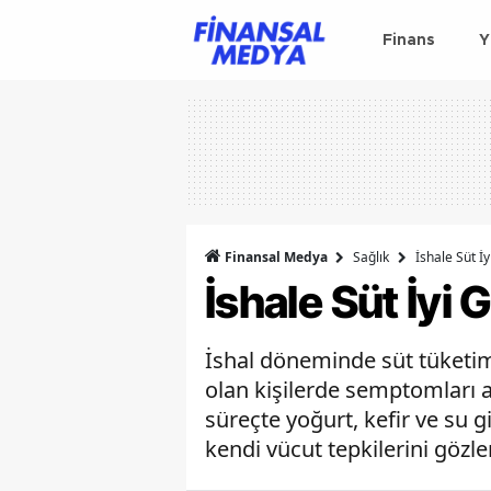
Finans
Y
Finansal Medya
Sağlık
İshale Süt İy
İshale Süt İyi 
İshal döneminde süt tüketimini
olan kişilerde semptomları ar
süreçte yoğurt, kefir ve su gi
kendi vücut tepkilerini göz