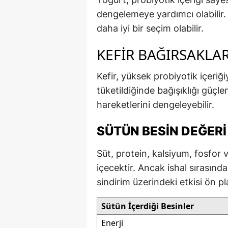
dengelemeye yardımcı olabilir
daha iyi bir seçim olabilir.
KEFIR BAĞIRSAKLA
Kefir, yüksek probiyotik içeriği
tüketildiğinde bağışıklığı güçl
hareketlerini dengeleyebilir.
SÜTÜN BESIN DEĞERI
Süt, protein, kalsiyum, fosfor 
içecektir. Ancak ishal sırasın
sindirim üzerindeki etkisi ön pl
Sütün İçerdiği Besinler
Enerji