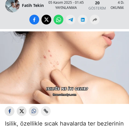
20
05 Kasım 2025 - 01:45
4 Daki
Fatih Tekin
YAYINLANMA
OKUNMA S
GÖSTERİM
Isilik, özellikle sıcak havalarda ter bezlerinin