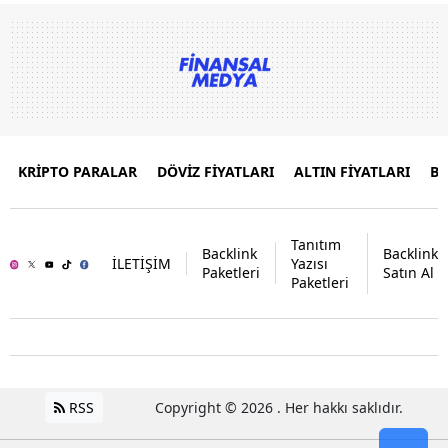
KRİPTO PARALAR
DÖVİZ FİYATLARI
ALTIN FİYATLARI
B
Tanıtım
Backlink
Backlink
İLETİŞİM
Yazısı
Paketleri
Satın Al
Paketleri
RSS
Copyright © 2026 . Her hakkı saklıdır.