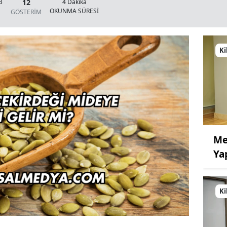
12
3
4 Dakika
OKUNMA SÜRESİ
GÖSTERİM
Ki
Me
Ya
Ki