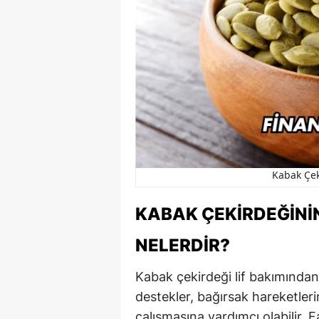
Kabak Çek
KABAK ÇEKIRDEĞININ
NELERDIR?
Kabak çekirdeği lif bakımından
destekler, bağırsak hareketler
çalışmasına yardımcı olabilir. Fa