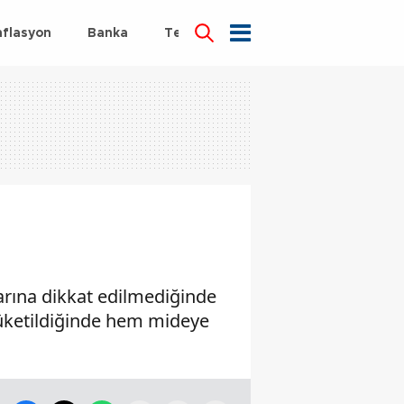
nflasyon
Banka
Teknoloji
Sağlık
tarına dikkat edilmediğinde
 tüketildiğinde hem mideye