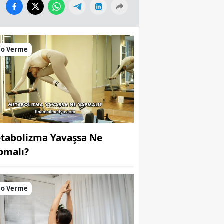
lo Verme
tabolizma Yavaşsa Ne
pmalı?
lo Verme