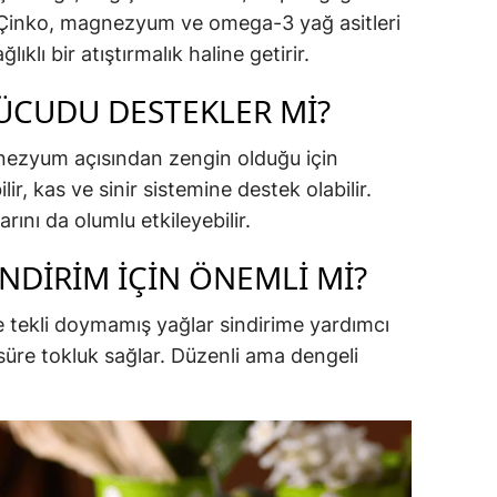
. Çinko, magnezyum ve omega-3 yağ asitleri
klı bir atıştırmalık haline getirir.
VÜCUDU DESTEKLER MI?
nezyum açısından zengin olduğu için
lir, kas ve sinir sistemine destek olabilir.
ını da olumlu etkileyebilir.
INDIRIM İÇIN ÖNEMLI MI?
 tekli doymamış yağlar sindirime yardımcı
 süre tokluk sağlar. Düzenli ama dengeli