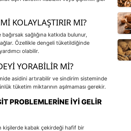
RIMI KOLAYLAŞTIRIR MI?
e bağırsak sağlığına katkıda bulunur,
sağlar. Özellikle dengeli tüketildiğinde
ardımcı olabilir.
EYI YORABILIR MI?
ide asidini artırabilir ve sindirim sisteminde
ünlük tüketim miktarının aşılmaması gerekir.
IT PROBLEMLERINE İYI GELIR
 kişilerde kabak çekirdeği hafif bir