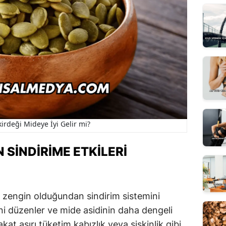
irdeği Mideye İyi Gelir mi?
 SINDIRIME ETKILERI
 zengin olduğundan sindirim sistemini
ini düzenler ve mide asidinin daha dengeli
kat aşırı tüketim kabızlık veya şişkinlik gibi