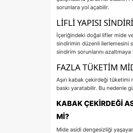
sorunlara yol açabilir.
LIFLI YAPISI SINDI
İçeriğindeki doğal lifler mide v
sindirimin düzenli ilerlemesini 
sindirim sorunlarını azaltmaya y
FAZLA TÜKETIM MID
Aşırı kabak çekirdeği tüketimi m
baskı yaratabilir. Bu nedenle g
KABAK ÇEKIRDEĞI AS
MI?
Mide asidi dengesizliği yaşayan