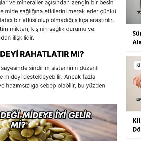
ağlar ve mineraller açısından zengin bir besin
kle mide sağlığına etkilerini merak eder çünkü
tıcı bir etkisi olup olmadığı sıkça araştırılır.
tim miktarı, kişinin sağlık durumu ve
Sü
an ilişkilidir.
Al
DEYI RAHATLATIR MI?
Ki
f sayesinde sindirim sisteminin düzenli
ve mideyi destekleyebilir. Ancak fazla
 ve hazımsızlığa sebep olabilir, bu yüzden
Ki
Dö